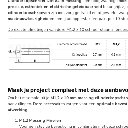
Cilinderkopschroef DIN 84 in messing
, een hoogwaardige micro
precisie, esthetiek en elektrische geleidbaarheid
belangrijk zij
cilinderkopschroeven
zijn met zorg gedraaid en afgewerkt, wat 
maatnauwkeurigheid
en een glad oppervlak. Verpakt per 10 stu
De exacte afmetingen van deze M1,2 x 10 schroef staan in onde
Maak je project compleet met deze aanbev
Om het maximale uit je
M1,2 x 10 mm messing cilinderkopschr
aanvullingen. Deze accessoires zorgen voor een
optimale bevest
afwerking
.
M1,2 Messing Moeren
Voor een stevige bevestiging in combinatie met deze schroe