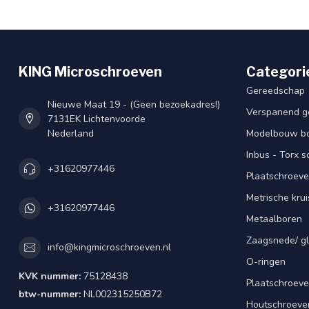
KING Microschroeven
Categori
Gereedschap
Nieuwe Maat 19 - (Geen bezoekadres!)
Verspanend g
7131EK Lichtenvoorde
Nederland
Modelbouw bou
Inbus - Torx 
+31620977446
Plaatschroeve
Metrische kru
+31620977446
Metaalboren
Zaagsnede/ gl
info@kingmicroschroeven.nl
O-ringen
KVK nummer:
75128438
Plaatschroeve
btw-nummer:
NL002315250B72
Houtschroeve