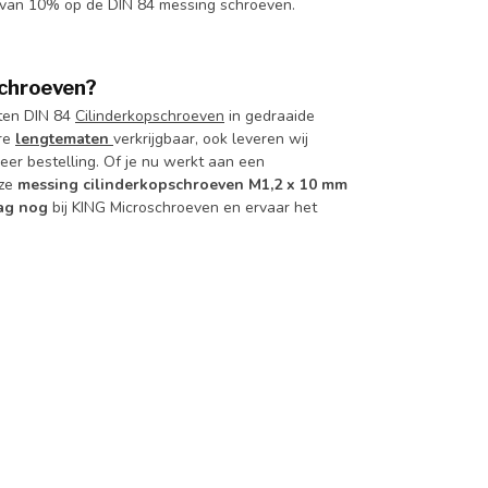
g van 10% op de DIN 84 messing schroeven.
schroeven?
aten DIN 84
Cilinderkopschroeven
in gedraaide
ere
lengtematen
verkrijgbaar, ook leveren wij
keer bestelling. Of je nu werkt aan een
eze
messing cilinderkopschroeven M1,2 x 10 mm
ag nog
bij KING Microschroeven en ervaar het