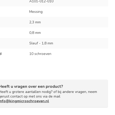
A101-012-010
Messing
2,3 mm
0,8 mm
Sleuf - 1,8 mm
d
10 schroeven
Heeft u vragen over een product?
Heeft u grotere aantallen nodig? of bij andere vragen, neem
gerust contact op met ons via de mail
info@kingmicroschroeven.nl