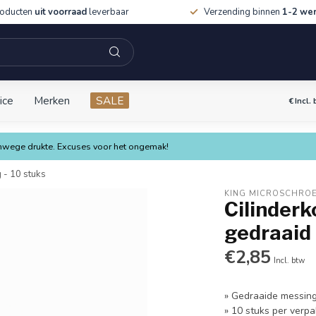
roducten
uit voorraad
leverbaar
Verzending binnen
1-2 we
ice
Merken
SALE
€
Incl.
vanwege drukte. Excuses voor het ongemak!
 - 10 stuks
KING MICROSCHRO
Cilinderk
gedraaid 
€2,85
Incl. btw
» Gedraaide messin
» 10 stuks per verpa