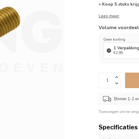
» Koop 5 stuks krij
Lees meer
.
Volume voordee
Geen korting
1 Verpakkin
€2,85
Binnen 1-2 w
Toevoegen om te verge
Specificaties