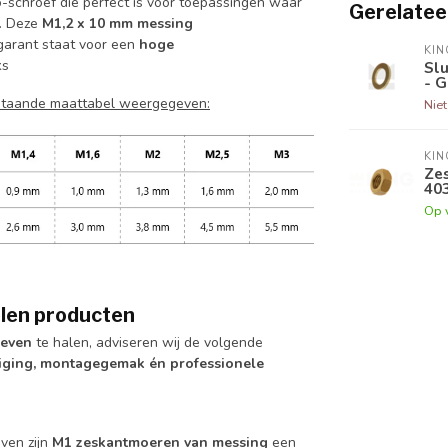
-schroef die perfect is voor toepassingen waar
Gerelatee
n. Deze
M1,2 x 10 mm messing
garant staat voor een
hoge
KI
ks
Slu
- 
rstaande maattabel weergegeven:
Nie
KI
Zes
403
Op 
olen producten
oeven
te halen, adviseren wij de volgende
iging, montagegemak én professionele
ven zijn
M1 zeskantmoeren van messing
een