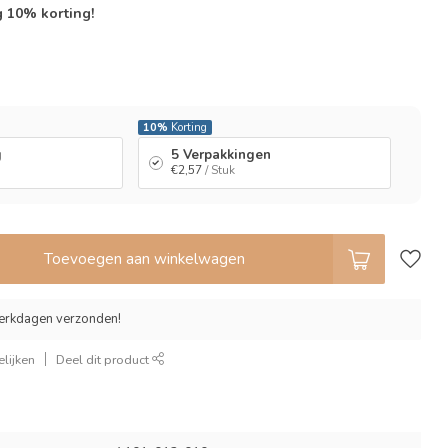
g 10% korting!
l
10%
Korting
g
5 Verpakkingen
€2,57
/ Stuk
Toevoegen aan winkelwagen
erkdagen verzonden!
lijken
Deel dit product