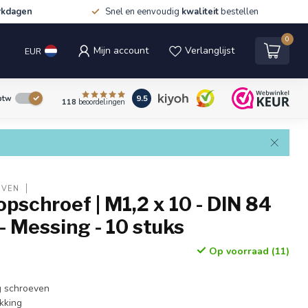
rkdagen
Snel en eenvoudig
kwaliteit
bestellen
0
Mijn account
Verlanglijst
EUR
9.5
 btw
118
beoordelingen
EVEN
opschroef | M1,2 x 10 - DIN 84
- Messing - 10 stuks
Op voorraad (11)
g schroeven
kking