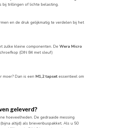
ij trillingen of lichte belasting.
n en de druk gelijkmatig te verdelen bij het
met zulke kleine componenten. De
Wera Micro
chroefkop (DIN 84 met sleuf)
er moer? Dan is een
M1,2 tapset
essentieel om
ven geleverd?
eine hoeveelheden. De gedraaide messing
ijna altijd) als brievenbuspakket. Als u 50