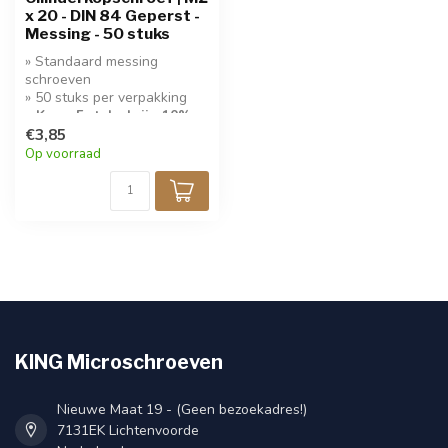
x 20 - DIN 84 Geperst -
Messing - 50 stuks
» Standaard messing
schroeven
» 50 stuks per verpakking
» Koop 5 stuks krijg 10%
korting!
€3,85
Op voorraad
KING Microschroeven
Nieuwe Maat 19 - (Geen bezoekadres!)
7131EK Lichtenvoorde