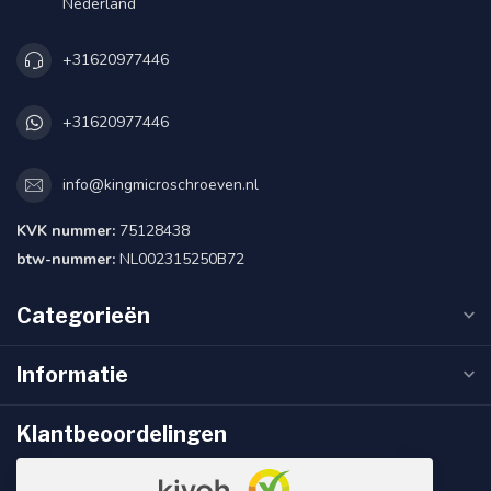
Nederland
+31620977446
+31620977446
info@kingmicroschroeven.nl
KVK nummer:
75128438
btw-nummer:
NL002315250B72
Categorieën
Informatie
Klantbeoordelingen