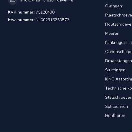
info@kingmicroschroeven.nl
O-ringen
KVK nummer:
75128438
Plaatschroeve
btw-nummer:
NL002315250B72
Houtschroeve
Moeren
Klinknagels -
Cilindrische 
Draadstangen 
Sluitringen
KING Assorti
Technische ko
Stelschroeve
Splitpennen
Houtboren