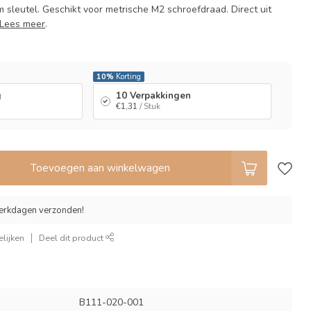
 sleutel. Geschikt voor metrische M2 schroefdraad. Direct uit
Lees meer
.
l
10%
Korting
g
10 Verpakkingen
€1,31
/ Stuk
Toevoegen aan winkelwagen
erkdagen verzonden!
lijken
Deel dit product
B111-020-001