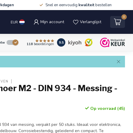
rkdagen
Snel en eenvoudig
kwaliteit
bestellen
0
Mijn account
Verlanglijst
EUR
9.5
 btw
118
beoordelingen
EVEN
oer M2 - DIN 934 - Messing -
Op voorraad (45)
934 van messing, verpakt per 50 stuks. Ideaal voor elektronica,
delbouw. Corrosiebestendig, geleidend en compact. Te