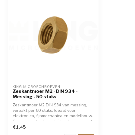
KING MICROSCHROEVEN
Zeskantmoer M2 - DIN 934 -
Messing - 50 stuks
Zeskantmoer M2 DIN 934 van messing,
verpakt per 50 stuks. Ideaal voor
elektronica, fijnmechanica en modelbouw.
Corrosiebestendig, geleidend en compact.
Te bevestigen met 4 mm sleutel. Geschikt
€1,45
voor metrische M2 schroefdraad. Direct