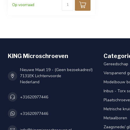
uit voorraad leverbaar.
Op voorraad
KING Microschroeven
Categori
Gereedschap
Nieuwe Maat 19 - (Geen bezoekadres!)
Verspanend g
7131EK Lichtenvoorde
Nederland
Modelbouw bou
Inbus - Torx 
+31620977446
Plaatschroeve
Metrische kru
+31620977446
Metaalboren
Zaagsnede/ gl