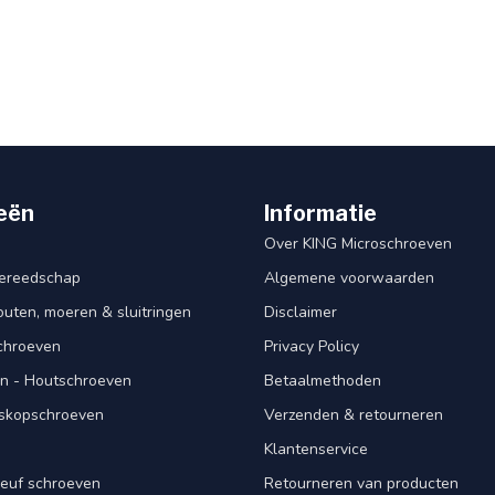
eën
Informatie
Over KING Microschroeven
ereedschap
Algemene voorwaarden
ten, moeren & sluitringen
Disclaimer
schroeven
Privacy Policy
n - Houtschroeven
Betaalmethoden
iskopschroeven
Verzenden & retourneren
Klantenservice
euf schroeven
Retourneren van producten