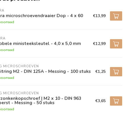
RA
a microschroevendraaier Dop - 4 x 60
€13,99
voorraad
ORA
bele ministeeksleutel - 4,0 x 5,0 mm
€12,99
voorraad
NG MICROSCHROEVEN
itring M2 - DIN 125A - Messing - 100 stuks
€1,25
voorraad
NG MICROSCHROEVEN
zonkenkopschroef | M2 x 10 - DIN 963
€3,65
erst - Messing - 50 stuks
voorraad