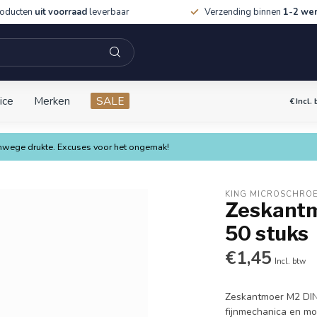
roducten
uit voorraad
leverbaar
Verzending binnen
1-2 we
ice
Merken
SALE
€
Incl.
vanwege drukte. Excuses voor het ongemak!
KING MICROSCHRO
Zeskantm
50 stuks
€1,45
Incl. btw
Zeskantmoer M2 DIN 
fijnmechanica en mo