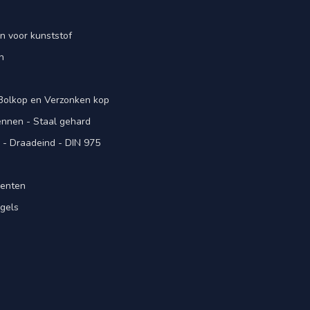
n voor kunststof
n
 Bolkop en Verzonken kop
pennen - Staal gehard
- Draadeind - DIN 975
menten
gels
n