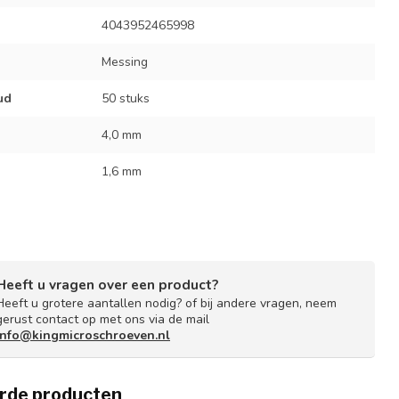
4043952465998
Messing
ud
50 stuks
4,0 mm
1,6 mm
Heeft u vragen over een product?
Heeft u grotere aantallen nodig? of bij andere vragen, neem
gerust contact op met ons via de mail
info@kingmicroschroeven.nl
rde producten