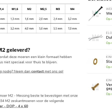
WE
Wer
Op 
EL
Dub
Op 
M2 geleverd?
ordat deze moeren een klein formaat hebben
KI
Slu
 niet speciaal voor thuis te blijven.
Op 
ing nodig? Neem dan
contact
met ons op!
KI
Ver
gep
Op 
tmoer M2 - Messing beste te bevestigen met onze
 934 M2 zeskantmoeren voor de volgende
r - DOP - 4 x 60