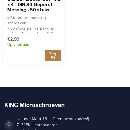
x 4 - DIN 84 Geperst -
Messing - 50 stuks
» Standaard messing
schroeven
» 50 stuks per verpakking
» Koop 5 stuks krijg 10%
korting!
€2,99
Op voorraad
KING Microschroeven
Nieuwe Maat 19 - (Geen bezoekadres!)
7131EK Lichtenvoorde