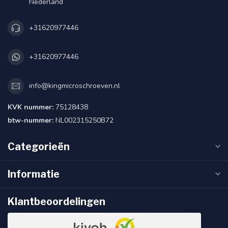
Nederland
+31620977446
+31620977446
info@kingmicroschroeven.nl
KVK nummer:
75128438
btw-nummer:
NL002315250B72
Categorieën
Informatie
Klantbeoordelingen