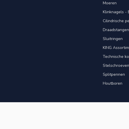
Moeren
Klinknagels -
Cilindrische 
Draadstangen 
Sluitringen
KING Assorti
Technische ko
Stelschroeve
Splitpennen
Houtboren