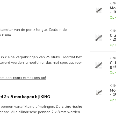
KI
Mo
- 1
Op 
iameter van de pen x lengte. Zoals in de
KI
Cil
 x 8 mm.
- 2
Op 
in kleine verpakkingen van 25 stuks. Doordat het
KI
leverd worden, u hoeft hier dus niet speciaal voor
Cil
geh
Op 
Neem dan
contact
met ons op!
KI
Mo
- 1
d 2 x 8 mm kopen bij KING
Op 
e pennen vanaf kleine afmetingen. De
cilindrische
ijgbaar. Alle cilindrische pennen 2 x 8 mm worden