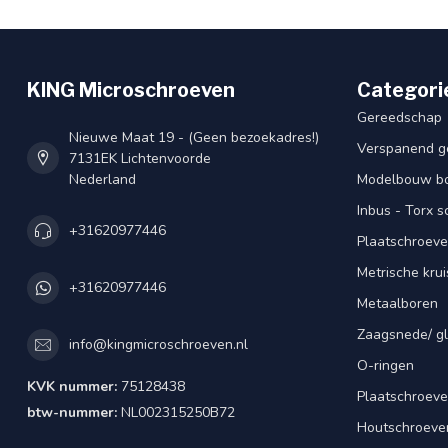
KING Microschroeven
Categori
Gereedschap
Nieuwe Maat 19 - (Geen bezoekadres!)
Verspanend g
7131EK Lichtenvoorde
Nederland
Modelbouw bou
Inbus - Torx 
+31620977446
Plaatschroeve
Metrische kru
+31620977446
Metaalboren
Zaagsnede/ gl
info@kingmicroschroeven.nl
O-ringen
KVK nummer:
75128438
Plaatschroeve
btw-nummer:
NL002315250B72
Houtschroeve