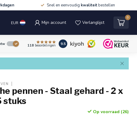
rkdagen
Snel en eenvoudig
kwaliteit
bestellen
0
Mijn account
Verlanglijst
EUR
9.5
 btw
118
beoordelingen
EVEN
che pennen - Staal gehard - 2 x
 stuks
Op voorraad (26)