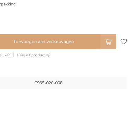
rpakking
Toevoegen aan winkelwagen
lijken
Deel dit product
C935-020-008