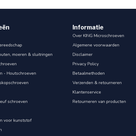
eën
Informatie
Over KING Microschroeven
ereedschap
Algemene voorwaarden
ten, moeren & sluitringen
Disclaimer
schroeven
Privacy Policy
n - Houtschroeven
Betaalmethoden
iskopschroeven
Verzenden & retourneren
Klantenservice
euf schroeven
Retourneren van producten
n voor kunststof
n