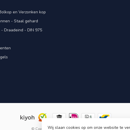
 Bolkop en Verzonken kop
pennen - Staal gehard
- Draadeind - DIN 975
menten
gels
n
Wij slaan cookies op om onze website te ver
© Copyright 2026 KING Microschroeven