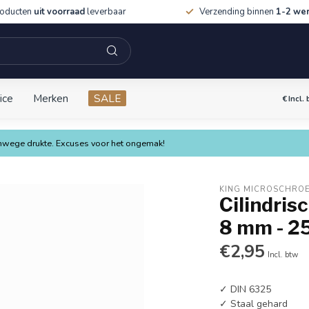
roducten
uit voorraad
leverbaar
Verzending binnen
1-2 we
ice
Merken
SALE
€
Incl.
vanwege drukte. Excuses voor het ongemak!
KING MICROSCHRO
Cilindris
8 mm - 25
€2,95
Incl. btw
✓ DIN 6325
✓ Staal gehard