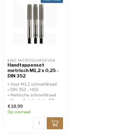
KING MICROSCHROEVEN
Handtappenset
metrisch M1,2 x 0,25 -
DIN 352
» Voor M1,2 schroefdraad
» DIN 352 - HSS
» Metrische schroefdraad
» Koop 3 stuks krijg 5%
korting!
€18,99
Op voorraad