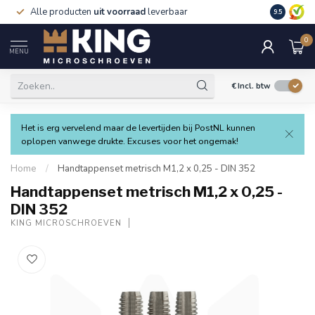
Alle producten
uit voorraad
leverbaar
Verzending
9.5
0
MENU
€
Incl. btw
Het is erg vervelend maar de levertijden bij PostNL kunnen
oplopen vanwege drukte. Excuses voor het ongemak!
Home
/
Handtappenset metrisch M1,2 x 0,25 - DIN 352
Handtappenset metrisch M1,2 x 0,25 -
DIN 352
KING MICROSCHROEVEN