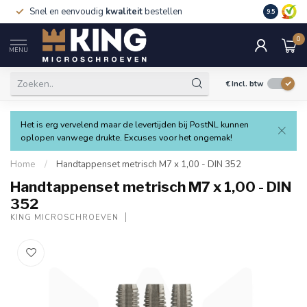
Snel en eenvoudig
kwaliteit
bestellen
9.5
0
MENU
€
Incl. btw
Het is erg vervelend maar de levertijden bij PostNL kunnen
oplopen vanwege drukte. Excuses voor het ongemak!
Home
/
Handtappenset metrisch M7 x 1,00 - DIN 352
Handtappenset metrisch M7 x 1,00 - DIN
352
KING MICROSCHROEVEN