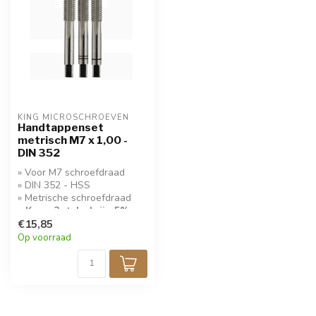
KING MICROSCHROEVEN
Handtappenset
metrisch M7 x 1,00 -
DIN 352
» Voor M7 schroefdraad
» DIN 352 - HSS
» Metrische schroefdraad
» Koop 2 stuks krijg 5%
korting!
€15,85
Op voorraad