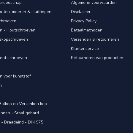
ereedschap
Algemene voorwaarden
ten, moeren & sluitringen
Disclaimer
schroeven
Privacy Policy
n - Houtschroeven
Betaalmethoden
iskopschroeven
Verzenden & retourneren
Klantenservice
euf schroeven
Retourneren van producten
n voor kunststof
n
 Bolkop en Verzonken kop
pennen - Staal gehard
- Draadeind - DIN 975