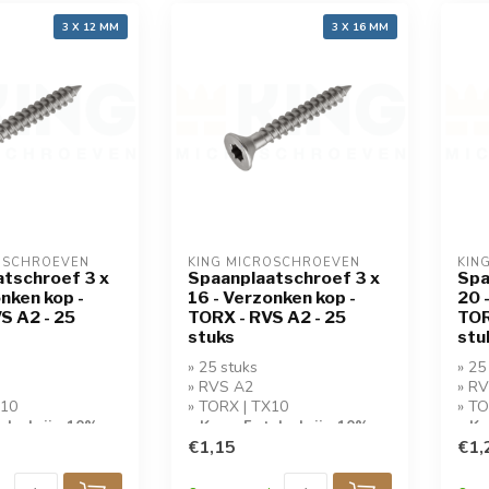
3 X 12 MM
3 X 16 MM
OSCHROEVEN
KING MICROSCHROEVEN
KIN
tschroef 3 x
Spaanplaatschroef 3 x
Spa
onken kop -
16 - Verzonken kop -
20 
S A2 - 25
TORX - RVS A2 - 25
TOR
stuks
stu
» 25 stuks
» 25
» RVS A2
» R
X10
» TORX | TX10
» TO
tuks krijg 10%
» Koop 5 stuks krijg 10%
» Ko
korting!
€1,15
kort
€1,