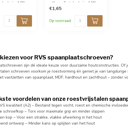
tuks krijg 10%
» Koop 5 stuks krijg 10%
korting!
€1,65
Op voorraad
iezen voor RVS spaanplaatschroeven?
tschroeven zijn dé ideale keuze voor duurzame houtconstructies. Of j
stalen schroeven voorkom je roestvorming én geniet je van langdurige 
het vastzetten van spaanplaat, MDF, hardhout en zachthout – zonder v
kste voordelen van onze roestvrijstalen spaan
S kwaliteit (A2) – Bestand tegen vocht, roest en chemische invloede
e schroefkop – Torx voor maximale grip en minder slippen
en kop – Voor een strakke, vlakke afwerking in het hout
pend ontwerp – Minder kans op splijten van het hout