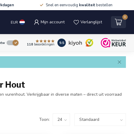
rkdagen
Snel en eenvoudig
kwaliteit
bestellen
0
Mijn account
Verlanglijst
EUR
9.5
 btw
118
beoordelingen
r Hout
 vurenhout. Verkrijgbaar in diverse maten – direct uit voorraad
Toon: