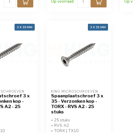
Op voorraad
Op v
3 X 30 MM
3 X 35 MM
OSCHROEVEN
KING MICROSCHROEVEN
tschroef 3 x
Spaanplaatschroef 3 x
onken kop -
35 - Verzonken kop -
S A2 - 25
TORX - RVS A2 - 25
stuks
» 25 stuks
» RVS A2
X10
» TORX | TX10