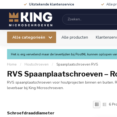
Uitstekende klantenservice
Alle p
Alle categorieën
Alle producten
Klantenserv
Het is erg vervelend maar de levertijden bij PostNL kunnen oplopen 
Home
/
Houtschroeven
/
Spaanplaatschroeven RVS
RVS Spaanplaatschroeven – Roe
RVS spaanplaatschroeven voor houtprojecten binnen en buiten. Roe
leverbaar bij King Microschroeven.
6
Pro
Schroefdraaddiameter