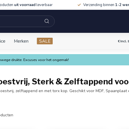
roducten
uit voorraad
leverbaar
Verzending binnen
1-2 we
ice
Merken
SALE
€
Incl.
vanwege drukte. Excuses voor het ongemak!
stvrij, Sterk & Zelftappend voo
stvrij, zelftappend en met torx kop. Geschikt voor MDF, Spaanplaat en
ducten