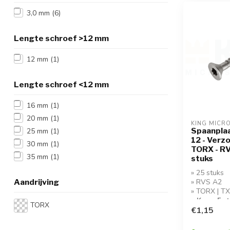
3,0 mm
(6)
Lengte schroef >12 mm
12 mm
(1)
Lengte schroef <12 mm
16 mm
(1)
20 mm
(1)
KING MICR
Spaanplaa
25 mm
(1)
12 - Verz
30 mm
(1)
TORX - RV
35 mm
(1)
stuks
» 25 stuks
Aandrijving
» RVS A2
» TORX | T
» Koop 5 s
TORX
korting!
€1,15