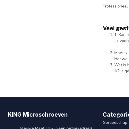
Professioneel
Veel ges
1. Kan 
Ja, voo
Moet ik
Hoewel 
Wat is 
A2 is g
KING Microschroeven
Categori
Gereedschap
Nieuwe Maat 19 - (Geen bezoekadres!)