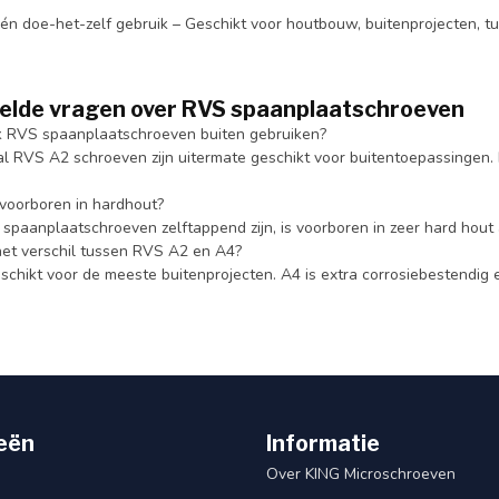
 én doe-het-zelf gebruik – Geschikt voor houtbouw, buitenprojecten, 
telde vragen over RVS spaanplaatschroeven
ik RVS spaanplaatschroeven buiten gebruiken?
ral RVS A2 schroeven zijn uitermate geschikt voor buitentoepassingen.
 voorboren in hardhout?
spaanplaatschroeven zelftappend zijn, is voorboren in zeer hard hout 
het verschil tussen RVS A2 en A4?
eschikt voor de meeste buitenprojecten. A4 is extra corrosiebestendig
eën
Informatie
Over KING Microschroeven