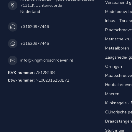
Verspanend g
7131EK Lichtenvoorde
Nederland
Modelbouw bou
Inbus - Torx 
+31620977446
Plaatschroeve
Metrische kru
+31620977446
Metaalboren
Zaagsnede/ gl
info@kingmicroschroeven.nl
O-ringen
KVK nummer:
75128438
Plaatschroeve
btw-nummer:
NL002315250B72
Houtschroeve
Moeren
Klinknagels -
Cilindrische 
Draadstangen 
Sluitringen