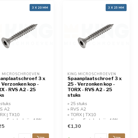
3 X 20 MM
3 X 25 MM
G MICROSCHROEVEN
KING MICROSCHROEVEN
anplaatschroef 3 x
Spaanplaatschroef 3 x
- Verzonken kop -
25 - Verzonken kop -
X - RVS A2 - 25
TORX - RVS A2 - 25
ks
stuks
 stuks
» 25 stuks
VS A2
» RVS A2
RX | TX10
» TORX | TX10
op 5 stuks krijg 10%
» Koop 5 stuks krijg 10%
ing!
25
korting!
€1,30