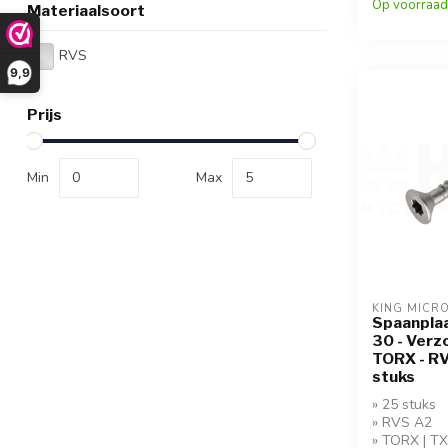
Op voorraad
Materiaalsoort
RVS
9,9
Prijs
Min
Max
KING MICR
Spaanplaa
30 - Verz
TORX - RV
stuks
» 25 stuks
» RVS A2
» TORX | T