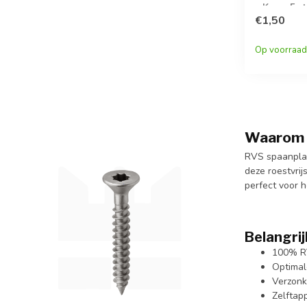
» Koop 5 s
korting!
€1,50
Op voorraad
Waarom k
RVS spaanplaa
deze roestvrij
perfect voor 
Belangrij
100% RV
Optimal
Verzonk
Zelftap