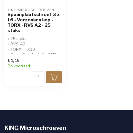
KING MICROSCHROEVEN
Spaanplaatschroef 3 x
16 - Verzonken kop -
TORX - RVS A2 - 25
stuks
» 25 stuks
» RVS A2
» TORX | TX10
» Koop 5 stuks krijg 10%
korting!
€1,15
Op voorraad
KING Microschroeven