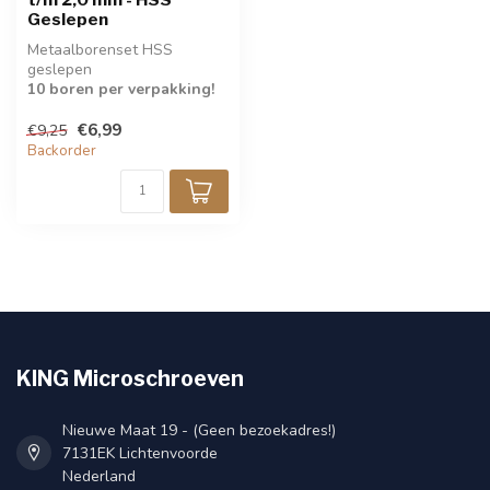
Geslepen
Metaalborenset HSS
geslepen
10 boren per verpakking!
€6,99
€9,25
Backorder
KING Microschroeven
Nieuwe Maat 19 - (Geen bezoekadres!)
7131EK Lichtenvoorde
Nederland