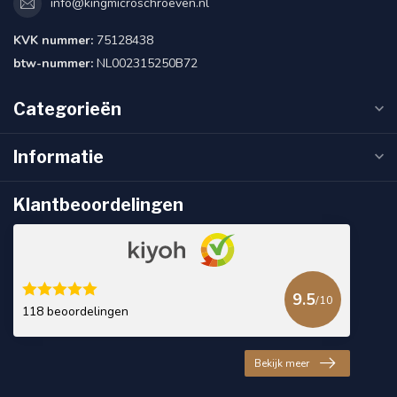
info@kingmicroschroeven.nl
KVK nummer:
75128438
btw-nummer:
NL002315250B72
Categorieën
Informatie
Klantbeoordelingen
9.5
/10
118 beoordelingen
Bekijk meer