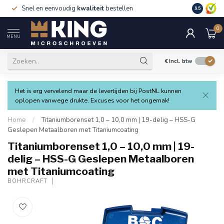
Snel en eenvoudig
kwaliteit
bestellen
9.5
0
MENU
€
Incl. btw
Het is erg vervelend maar de levertijden bij PostNL kunnen
oplopen vanwege drukte. Excuses voor het ongemak!
Home
/
Titaniumborenset 1,0 – 10,0 mm | 19-delig – HSS-G
Geslepen Metaalboren met Titaniumcoating
Titaniumborenset 1,0 – 10,0 mm | 19-
delig – HSS-G Geslepen Metaalboren
met Titaniumcoating
BOHRCRAFT