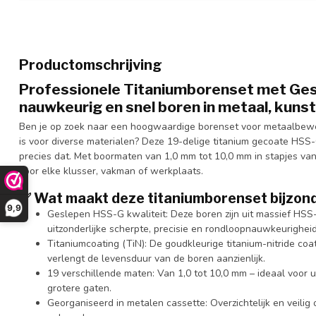
Productomschrijving
Professionele Titaniumborenset met Ges
nauwkeurig en snel boren in metaal, kuns
Ben je op zoek naar een hoogwaardige borenset voor metaalbewerk
is voor diverse materialen? Deze 19-delige titanium gecoate HSS
precies dat. Met boormaten van 1,0 mm tot 10,0 mm in stapjes va
voor elke klusser, vakman of werkplaats.
✅ Wat maakt deze titaniumborenset bijzon
9,9
Geslepen HSS-G kwaliteit: Deze boren zijn uit massief HSS
uitzonderlijke scherpte, precisie en rondloopnauwkeurigheid
Titaniumcoating (TiN): De goudkleurige titanium-nitride coa
verlengt de levensduur van de boren aanzienlijk.
19 verschillende maten: Van 1,0 tot 10,0 mm – ideaal voor 
grotere gaten.
Georganiseerd in metalen cassette: Overzichtelijk en veil