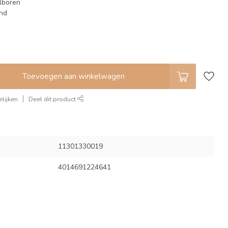
lboren
end
Toevoegen aan winkelwagen
lijken
Deel dit product
11301330019
4014691224641