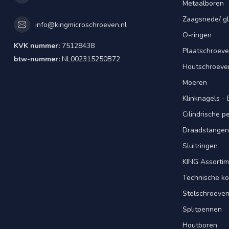
Metaalboren
Zaagsnede/ gl
info@kingmicroschroeven.nl
O-ringen
KVK nummer:
75128438
Plaatschroeve
btw-nummer:
NL002315250B72
Houtschroeve
Moeren
Klinknagels -
Cilindrische 
Draadstangen 
Sluitringen
KING Assorti
Technische ko
Stelschroeve
Splitpennen
Houtboren