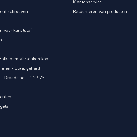
Klantenservice
euf schroeven
Retourneren van producten
n voor kunststof
n
 Bolkop en Verzonken kop
pennen - Staal gehard
- Draadeind - DIN 975
menten
gels
n