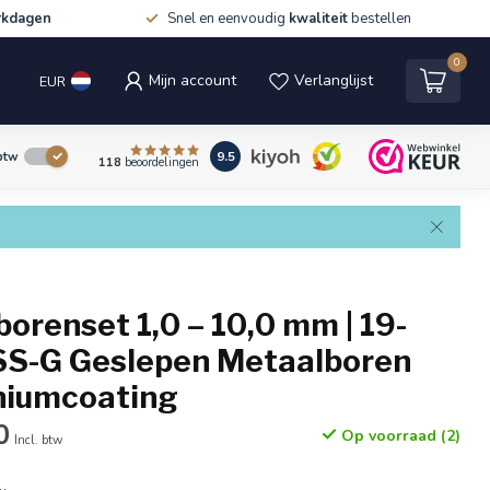
rkdagen
Snel en eenvoudig
kwaliteit
bestellen
0
Mijn account
Verlanglijst
EUR
9.5
 btw
118
beoordelingen
orenset 1,0 – 10,0 mm | 19-
HSS-G Geslepen Metaalboren
niumcoating
0
Op voorraad (2)
Incl. btw