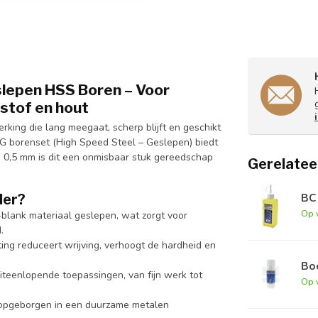
lepen HSS Boren – Voor
tstof en hout
ing die lang meegaat, scherp blijft en geschikt
-G borenset (High Speed Steel – Geslepen) biedt
n 0,5 mm is dit een onmisbaar stuk gereedschap
Gerelatee
BC 
der?
Op 
-blank materiaal geslepen, wat zorgt voor
.
ting reduceert wrijving, verhoogt de hardheid en
Boo
uiteenlopende toepassingen, van fijn werk tot
Op 
ig opgeborgen in een duurzame metalen