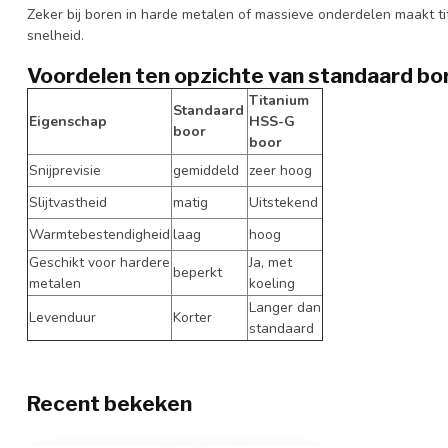
Zeker bij boren in harde metalen of massieve onderdelen maakt ti
snelheid.
Voordelen ten opzichte van standaard bo
Titanium
Standaard
Eigenschap
HSS-G
boor
boor
Snijprevisie
gemiddeld
zeer hoog
Slijtvastheid
matig
Uitstekend
Warmtebestendigheid
laag
hoog
Geschikt voor hardere
Ja, met
beperkt
metalen
koeling
Langer dan
Levenduur
Korter
standaard
Recent bekeken