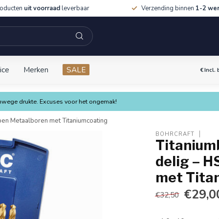
roducten
uit voorraad
leverbaar
Verzending binnen
1-2 we
ice
Merken
SALE
€
Incl.
vanwege drukte. Excuses voor het ongemak!
pen Metaalboren met Titaniumcoating
BOHRCRAFT
Titaniumb
delig – 
met Tita
€29,0
€32,50