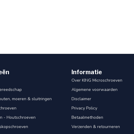
eën
Informatie
Over KING Microschroeven
ereedschap
Algemene voorwaarden
ten, moeren & sluitringen
Disclaimer
schroeven
Privacy Policy
n - Houtschroeven
Betaalmethoden
iskopschroeven
Verzenden & retourneren