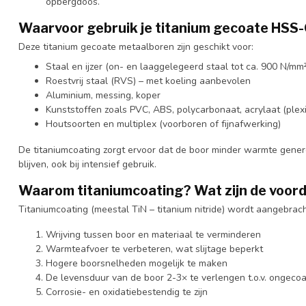
opbergdoos.
Waarvoor gebruik je titanium gecoate HSS
Deze titanium gecoate metaalboren zijn geschikt voor:
Staal en ijzer (on- en laaggelegeerd staal tot ca. 900 N/mm²
Roestvrij staal (RVS) – met koeling aanbevolen
Aluminium, messing, koper
Kunststoffen zoals PVC, ABS, polycarbonaat, acrylaat (plexi
Houtsoorten en multiplex (voorboren of fijnafwerking)
De titaniumcoating zorgt ervoor dat de boor minder warmte gener
blijven, ook bij intensief gebruik.
Waarom titaniumcoating? Wat zijn de voor
Titaniumcoating (meestal TiN – titanium nitride) wordt aangebrac
Wrijving tussen boor en materiaal te verminderen
Warmteafvoer te verbeteren, wat slijtage beperkt
Hogere boorsnelheden mogelijk te maken
De levensduur van de boor 2-3× te verlengen t.o.v. ongeco
Corrosie- en oxidatiebestendig te zijn