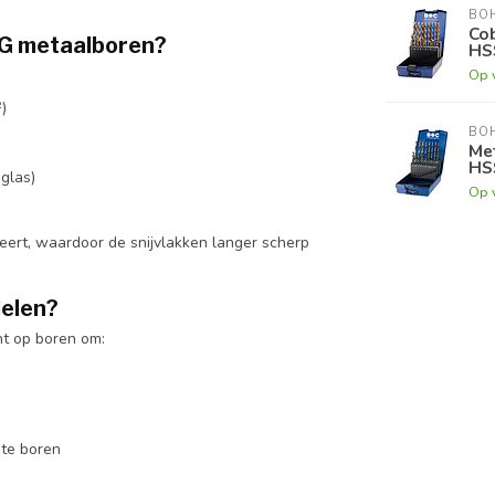
BO
Cob
-G metaalboren?
HS
Op 
)
BO
Met
HS
glas)
Op 
eert, waardoor de snijvlakken langer scherp
delen?
ht op boren om:
ate boren