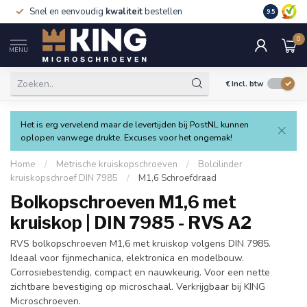
Snel en eenvoudig
kwaliteit
bestellen
9.5
0
MENU
€
Incl. btw
Het is erg vervelend maar de levertijden bij PostNL kunnen
oplopen vanwege drukte. Excuses voor het ongemak!
Home
/
Metrische kruiskopschroeven
/
Bolcilinder
kruiskopschroef DIN 7985
/
M1,6 Schroefdraad
Bolkopschroeven M1,6 met
kruiskop | DIN 7985 - RVS A2
RVS bolkopschroeven M1,6 met kruiskop volgens DIN 7985.
Ideaal voor fijnmechanica, elektronica en modelbouw.
Corrosiebestendig, compact en nauwkeurig. Voor een nette
zichtbare bevestiging op microschaal. Verkrijgbaar bij KING
Microschroeven.