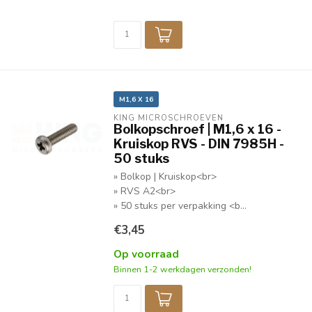
M1,6 X 16
KING MICROSCHROEVEN
Bolkopschroef | M1,6 x 16 -
Kruiskop RVS - DIN 7985H -
50 stuks
» Bolkop | Kruiskop<br>
» RVS A2<br>
» 50 stuks per verpakking <b...
€3,45
Op voorraad
Binnen 1-2 werkdagen verzonden!