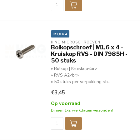
M1,6 X 4
KING MICROSCHROEVEN
Bolkopschroef | M1,6 x 4 -
Kruiskop RVS - DIN 7985H -
50 stuks
» Bolkop | Kruiskop<br>
» RVS A2<br>
» 50 stuks per verpakking <b...
€3,45
Op voorraad
Binnen 1-2 werkdagen verzonden!