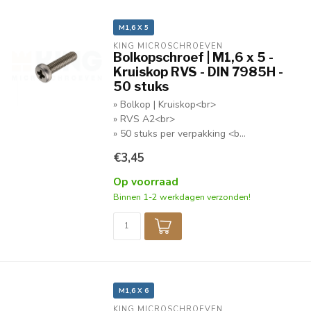
M1,6 X 5
KING MICROSCHROEVEN
Bolkopschroef | M1,6 x 5 -
Kruiskop RVS - DIN 7985H -
50 stuks
» Bolkop | Kruiskop<br>
» RVS A2<br>
» 50 stuks per verpakking <b...
€3,45
Op voorraad
Binnen 1-2 werkdagen verzonden!
M1,6 X 6
KING MICROSCHROEVEN