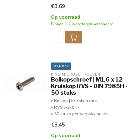
€3,69
Op voorraad
Binnen 1-2 werkdagen verzonden!
M1,6 X 12
KING MICROSCHROEVEN
Bolkopschroef | M1,6 x 12 -
Kruiskop RVS - DIN 7985H -
50 stuks
» Bolkop | Kruiskop<br>
» RVS A2<br>
» 50 stuks per verpakking <b...
€3,45
Op voorraad