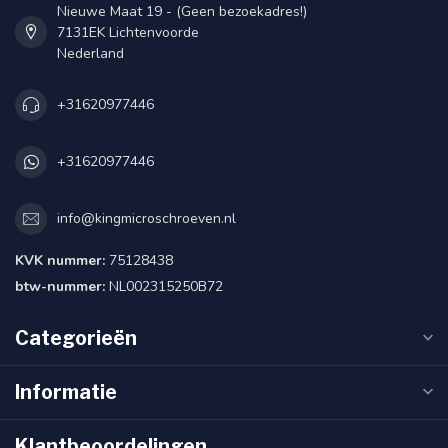
Nieuwe Maat 19 - (Geen bezoekadres!)
7131EK Lichtenvoorde
Nederland
+31620977446
+31620977446
info@kingmicroschroeven.nl
KVK nummer:
75128438
btw-nummer:
NL002315250B72
Categorieën
Informatie
Klantbeoordelingen