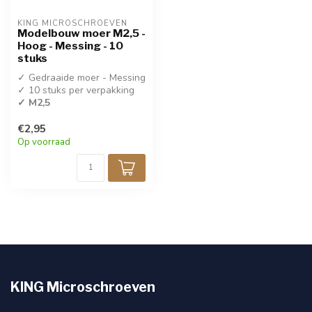
KING MICROSCHROEVEN
Modelbouw moer M2,5 -
Hoog - Messing - 10
stuks
✓ Gedraaide moer - Messing
✓ 10 stuks per verpakking
✓ M2,5
€2,95
Op voorraad
KING Microschroeven