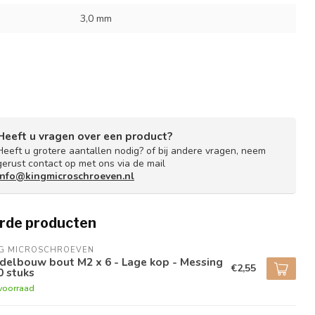
3,0 mm
Heeft u vragen over een product?
Heeft u grotere aantallen nodig? of bij andere vragen, neem
gerust contact op met ons via de mail
info@kingmicroschroeven.nl
rde producten
NG MICROSCHROEVEN
delbouw bout M2 x 6 - Lage kop - Messing
€2,55
0 stuks
voorraad