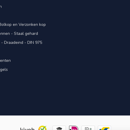
n
 Bolkop en Verzonken kop
pennen - Staal gehard
- Draadeind - DIN 975
menten
gels
n