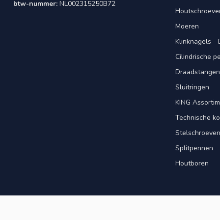
btw-nummer:
NL002315250B72
Houtschroeve
Moeren
Klinknagels -
Cilindrische 
Draadstangen 
Sluitringen
KING Assorti
Technische ko
Stelschroeve
Splitpennen
Houtboren