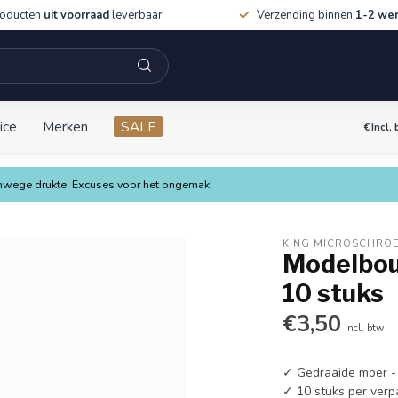
roducten
uit voorraad
leverbaar
Verzending binnen
1-2 we
ice
Merken
SALE
€
Incl.
vanwege drukte. Excuses voor het ongemak!
KING MICROSCHRO
Modelbou
10 stuks
€3,50
Incl. btw
✓ Gedraaide moer -
✓ 10 stuks per verp