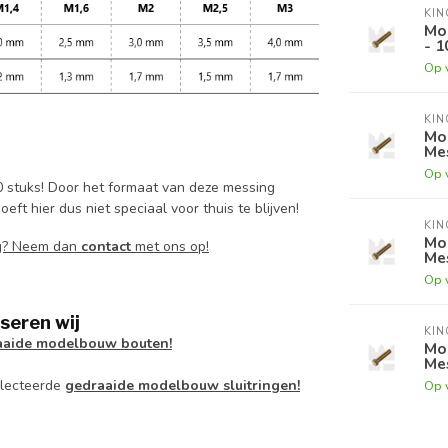
KI
Mo
- 1
Op 
KI
Mo
Mes
Op 
 stuks! Door het formaat van deze messing
t hier dus niet speciaal voor thuis te blijven!
KI
Mo
ig? Neem dan
contact
met ons op!
Mes
Op 
seren wij
KI
aaide modelbouw bouten!
Mo
Mes
electeerde
gedraaide modelbouw sluitringen!
Op 