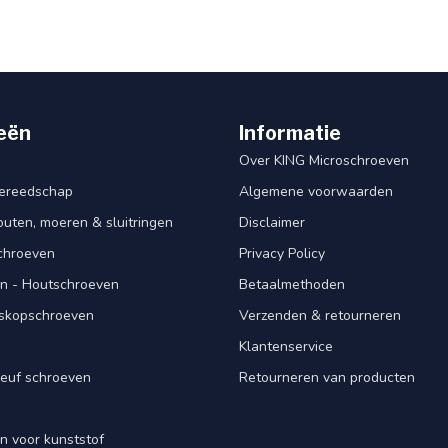
eën
Informatie
Over KING Microschroeven
ereedschap
Algemene voorwaarden
ten, moeren & sluitringen
Disclaimer
schroeven
Privacy Policy
n - Houtschroeven
Betaalmethoden
iskopschroeven
Verzenden & retourneren
Klantenservice
euf schroeven
Retourneren van producten
n voor kunststof