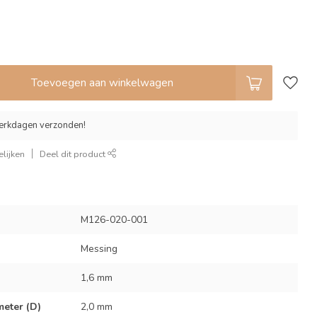
Toevoegen aan winkelwagen
erkdagen verzonden!
lijken
Deel dit product
M126-020-001
Messing
1,6 mm
eter (D)
2,0 mm