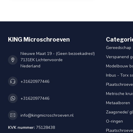
KING Microschroeven
Categori
Gereedschap
Nieuwe Maat 19 - (Geen bezoekadres!)
Verspanend g
7131EK Lichtenvoorde
Nederland
Modelbouw bou
Inbus - Torx 
+31620977446
Plaatschroeve
Metrische kru
+31620977446
Metaalboren
Zaagsnede/ gl
info@kingmicroschroeven.nl
O-ringen
KVK nummer:
75128438
Plaatschroeve