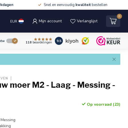
rkdagen
Snel en eenvoudig
kwaliteit
bestellen
0
Mijn account
Verlanglijst
EUR
9.5
 btw
118
beoordelingen
EVEN
w moer M2 - Laag - Messing -
Op voorraad (23)
 Messing
akking