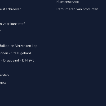
Klantenservice
euf schroeven
Retourneren van producten
n voor kunststof
n
 Bolkop en Verzonken kop
pennen - Staal gehard
- Draadeind - DIN 975
menten
gels
n