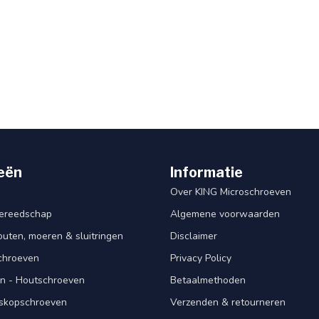
eën
Informatie
Over KING Microschroeven
ereedschap
Algemene voorwaarden
ten, moeren & sluitringen
Disclaimer
schroeven
Privacy Policy
n - Houtschroeven
Betaalmethoden
iskopschroeven
Verzenden & retourneren