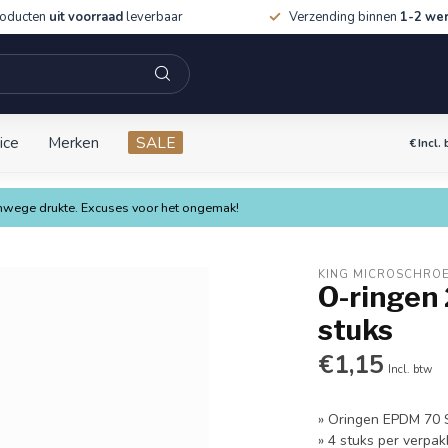
roducten
uit voorraad
leverbaar
Verzending binnen
1-2 we
ice
Merken
SALE
€
Incl.
vanwege drukte. Excuses voor het ongemak!
KING MICROSCHRO
O-ringen 
stuks
€1,15
Incl. btw
» Oringen EPDM 70 
» 4 stuks per verpak