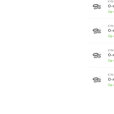
KI
O-r
Op 
KI
O-r
Op 
KI
O-r
Op 
KI
O-r
Op 