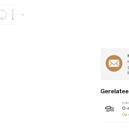
Gerelatee
KI
O-r
Op 