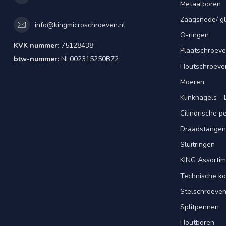
Metaalboren
Zaagsnede/ gl
info@kingmicroschroeven.nl
O-ringen
KVK nummer:
75128438
Plaatschroeve
btw-nummer:
NL002315250B72
Houtschroeve
Moeren
Klinknagels -
Cilindrische 
Draadstangen 
Sluitringen
KING Assorti
Technische ko
Stelschroeve
Splitpennen
Houtboren