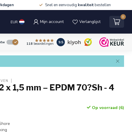
rkdagen
Snel en eenvoudig
kwaliteit
bestellen
0
Mijn account
Verlanglijst
EUR
9.5
 btw
118
beoordelingen
EVEN
2 x 1,5 mm – EPDM 70?Sh - 4
Op voorraad (6)
Shore
king