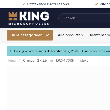
Uitstekende klantenservice
Alle p
Alle categorieën
Alle producten
Klantenserv
Het is erg vervelend maar de levertijden bij PostNL kunnen oplopen 
Home
/
O-ringen 2 x 1,5 mm – EPDM 70?Sh - 4 stuks