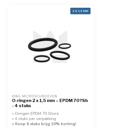
2 X 1,5 MM
KING MICROSCHROEVEN
O-ringen 2 x 1,5 mm – EPDM 70?Sh
- 4 stuks
» Oringen EPDM 70 Shore
» 4 stuks per verpakking
» Koop 6 stuks krijg 10% korting!