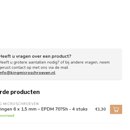
Heeft u vragen over een product?
Heeft u grotere aantallen nodig? of bij andere vragen, neem
gerust contact op met ons via de mail
info@kingmicroschroeven.nl
rde producten
NG MICROSCHROEVEN
ingen 6 x 1,5 mm – EPDM 70?Sh - 4 stuks
€1,30
voorraad