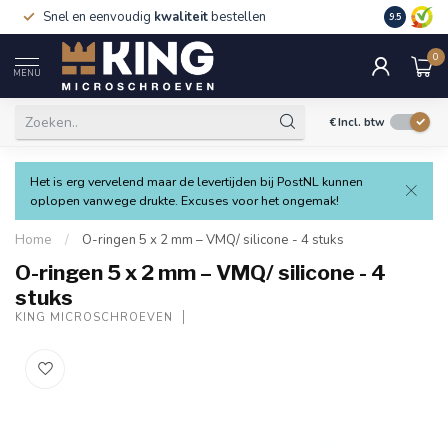
Snel en eenvoudig
kwaliteit
bestellen
9.5
0
MENU
€
Incl. btw
Het is erg vervelend maar de levertijden bij PostNL kunnen
oplopen vanwege drukte. Excuses voor het ongemak!
Home
/
O-ringen 5 x 2 mm – VMQ/ silicone - 4 stuks
O-ringen 5 x 2 mm – VMQ/ silicone - 4
stuks
KING MICROSCHROEVEN