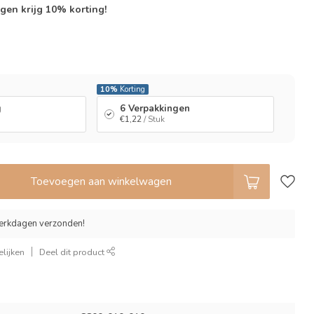
gen krijg 10% korting!
l
10%
Korting
g
6 Verpakkingen
€1,22
/ Stuk
Toevoegen aan winkelwagen
erkdagen verzonden!
lijken
Deel dit product