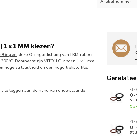
Artikelnummer
 1 x 1 MM kiezen?
-Ringen
, deze O-ringafdichting van FKM-rubber
+200°C. Daarnaast zijn VITON O-ringen 1 x 1 mm
en hoge slijtvastheid en een hoge treksterkte.
Gerelatee
KI
uit te leggen aan de hand van onderstaande
O-r
stu
Op 
KI
O-r
stu