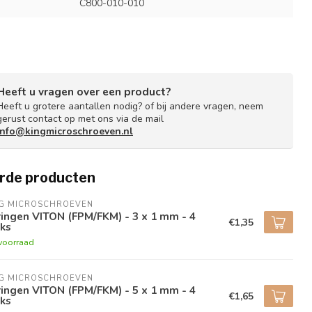
C800-010-010
Heeft u vragen over een product?
Heeft u grotere aantallen nodig? of bij andere vragen, neem
gerust contact op met ons via de mail
info@kingmicroschroeven.nl
rde producten
NG MICROSCHROEVEN
ingen VITON (FPM/FKM) - 3 x 1 mm - 4
€1,35
ks
voorraad
NG MICROSCHROEVEN
ingen VITON (FPM/FKM) - 5 x 1 mm - 4
€1,65
ks