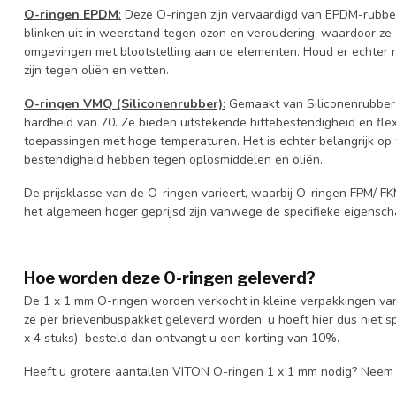
O-ringen EPDM
:
Deze O-ringen zijn vervaardigd van EPDM-rubbe
blinken uit in weerstand tegen ozon en veroudering, waardoor ze 
omgevingen met blootstelling aan de elementen. Houd er echter
zijn tegen oliën en vetten.
O-ringen VMQ (Siliconenrubber)
:
Gemaakt van Siliconenrubber
hardheid van 70. Ze bieden uitstekende hittebestendigheid en flexib
toepassingen met hoge temperaturen. Het is echter belangrijk o
bestendigheid hebben tegen oplosmiddelen en oliën.
De prijsklasse van de O-ringen varieert, waarbij O-ringen FPM/ F
het algemeen hoger geprijsd zijn vanwege de specifieke eigensch
Hoe worden deze O-ringen geleverd?
De 1 x 1 mm O-ringen worden verkocht in kleine verpakkingen van
ze per brievenbuspakket geleverd worden, u hoeft hier dus niet spe
x 4 stuks) besteld dan ontvangt u een korting van 10%.
Heeft u grotere aantallen VITON O-ringen 1 x 1 mm nodig? Nee