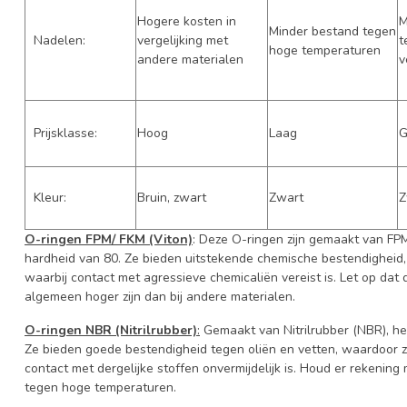
Hogere kosten in
M
Minder bestand tegen
Nadelen:
vergelijking met
t
hoge temperaturen
andere materialen
v
Prijsklasse:
Hoog
Laag
G
Kleur:
Bruin, zwart
Zwart
Z
O-ringen FPM/ FKM (Viton)
: Deze O-ringen zijn gemaakt van FP
hardheid van 80. Ze bieden uitstekende chemische bestendigheid,
waarbij contact met agressieve chemicaliën vereist is. Let op da
algemeen hoger zijn dan bij andere materialen.
O-ringen NBR (Nitrilrubber)
:
Gemaakt van Nitrilrubber (NBR), h
Ze bieden goede bestendigheid tegen oliën en vetten, waardoor 
contact met dergelijke stoffen onvermijdelijk is. Houd er rekenin
tegen hoge temperaturen.