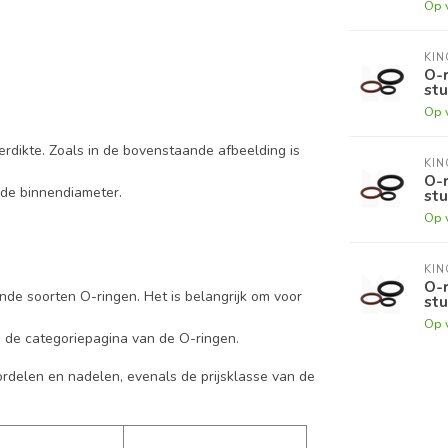
Op 
KI
O-r
stu
Op 
erdikte. Zoals in de bovenstaande afbeelding is
KI
O-r
 de binnendiameter.
stu
Op 
KI
O-r
ende soorten O-ringen. Het is belangrijk om voor
stu
Op 
p de categoriepagina van de O-ringen.
ordelen en nadelen, evenals de prijsklasse van de