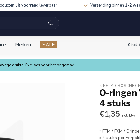
roducten
uit voorraad
leverbaar
Verzending binnen
1-2 we
ice
Merken
SALE
€
Incl.
vanwege drukte. Excuses voor het ongemak!
KING MICROSCHRO
O-ringen 
4 stuks
€1,35
Incl. btw
» FPM / FKM / Oring
» 4 stuks per verpak