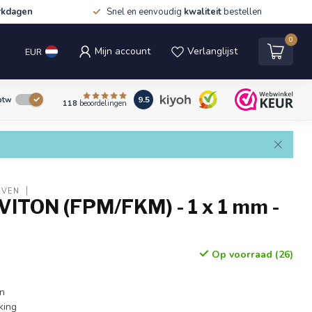
rkdagen
Snel en eenvoudig
kwaliteit
bestellen
0
Mijn account
Verlanglijst
EUR
9.5
 btw
118
beoordelingen
EVEN
VITON (FPM/FKM) - 1 x 1 mm -
Op voorraad (26)
en
king