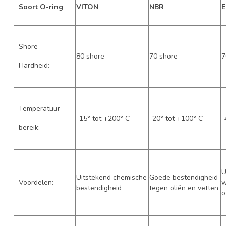
Soort O-ring
VITON
NBR
Shore-
80 shore
70 shore
7
Hardheid:
Temperatuur-
-15° tot +200° C
-20° tot +100° C
-
bereik:
U
Uitstekend chemische
Goede bestendigheid
Voordelen:
w
bestendigheid
tegen oliën en vetten
o