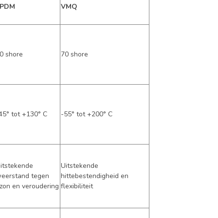
EPDM
VMQ
0 shore
70 shore
45° tot +130° C
-55° tot +200° C
itstekende
Uitstekende
eerstand tegen
hittebestendigheid en
zon en veroudering
flexibiliteit