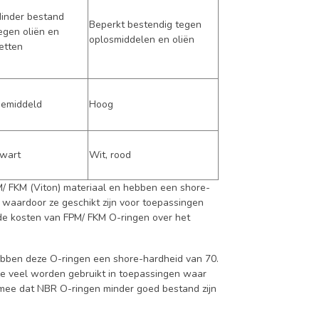
inder bestand
Beperkt bestendig tegen
egen oliën en
oplosmiddelen en oliën
etten
emiddeld
Hoog
wart
Wit, rood
M/ FKM (Viton) materiaal en hebben een shore-
 waardoor ze geschikt zijn voor toepassingen
t de kosten van FPM/ FKM O-ringen over het
ebben deze O-ringen een shore-hardheid van 70.
ze veel worden gebruikt in toepassingen waar
g mee dat NBR O-ringen minder goed bestand zijn