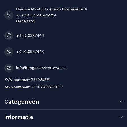
Nieuwe Maat 19 - (Geen bezoekadres!)
7131EK Lichtenvoorde
Nederland
+31620977446
+31620977446
info@kingmicroschroeven.nl
KVK nummer:
75128438
btw-nummer:
NL002315250B72
Categorieën
Informatie