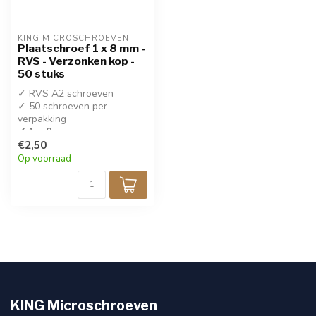
KING MICROSCHROEVEN
Plaatschroef 1 x 8 mm -
RVS - Verzonken kop -
50 stuks
✓ RVS A2 schroeven
✓ 50 schroeven per
verpakking
✓ 1 x 8 mm
€2,50
✓ Verzonken kop - Kruiskop
Op voorraad
KING Microschroeven