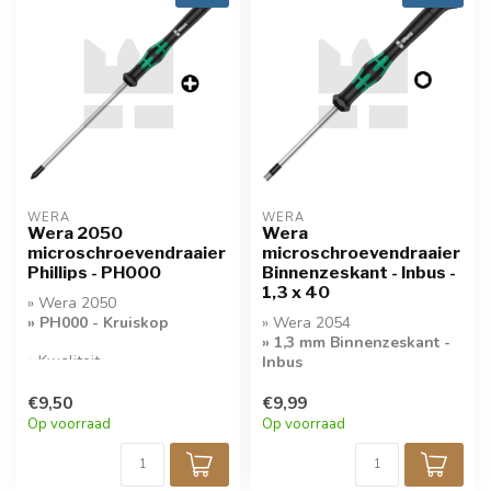
WERA
WERA
Wera 2050
Wera
microschroevendraaier
microschroevendraaier
Phillips - PH000
Binnenzeskant - Inbus -
1,3 x 40
» Wera 2050
» PH000 - Kruiskop
» Wera 2054
» 1,3 mm Binnenzeskant -
» Kwaliteit
Inbus
Microschroevendraaier
» Kwaliteit
€9,50
€9,99
Microschroevendraaier
Op voorraad
Op voorraad