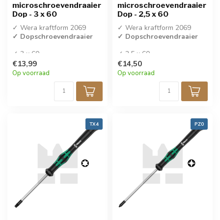
microschroevendraaier
microschroevendraaier
Dop - 3 x 60
Dop - 2,5 x 60
✓ Wera kraftform 2069
✓ Wera kraftform 2069
✓ Dopschroevendraaier
✓ Dopschroevendraaier
✓ 3 x 60
✓ 2,5 x 60
✓ Per stuk verkocht
✓ Per stuk verkocht
€13,99
€14,50
Op voorraad
Op voorraad
TX4
PZ0