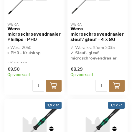
WERA
WERA
Wera
Wera
microschroevendraaier
microschroevendraaier
Phillips - PH0
sleuf/ gleuf - 4 x 80
» Wera 2050
✓ Wera kraftform 2035
» PH0 - Kruiskop
✓ Sleuf- gleuf
microschroevendraaier
» Kwaliteit
Microschroevendraaier
✓ 4 x 80
€9,50
€8,29
✓ Per stuk verkocht
Op voorraad
Op voorraad
2,5 X 80
1,2 X 40