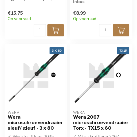
» Dopschroevendraaier
Inbus
» Kwaliteit
€15,75
€8,99
Microschroevendraaier
Op voorraad
Op voorraad
3 X 80
TX15
WERA
WERA
Wera
Wera 2067
microschroevendraaier
microschroevendraaier
sleuf/ gleuf - 3 x 80
Torx - TX15 x 60
✓ Wera kraftform 2035
✓ Wera kraftform 2067