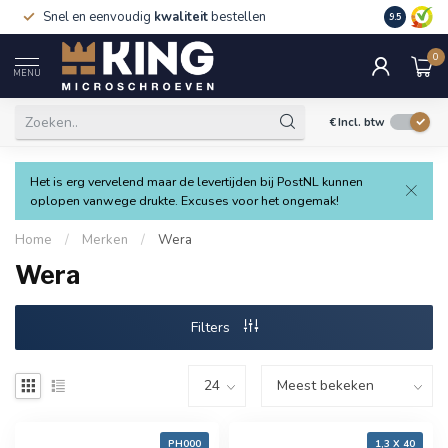
Snel en eenvoudig
kwaliteit
bestellen
9.5
0
MENU
€
Incl. btw
Het is erg vervelend maar de levertijden bij PostNL kunnen
oplopen vanwege drukte. Excuses voor het ongemak!
Home
/
Merken
/
Wera
Wera
Filters
PH000
1,3 X 40