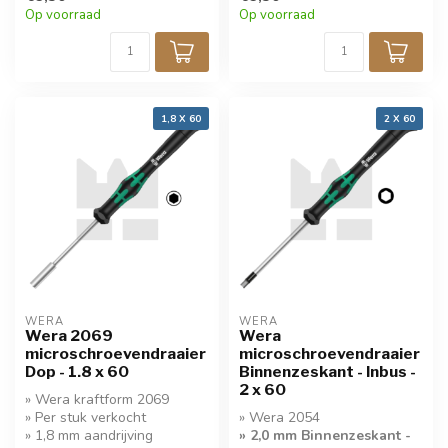
Op voorraad
Op voorraad
1,8 X 60
2 X 60
WERA
WERA
Wera 2069
Wera
microschroevendraaier
microschroevendraaier
Dop - 1.8 x 60
Binnenzeskant - Inbus -
2 x 60
» Wera kraftform 2069
» Per stuk verkocht
» Wera 2054
» 1,8 mm aandrijving
» 2,0 mm Binnenzeskant -