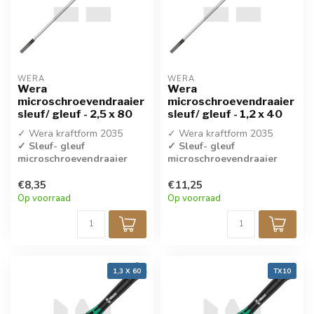
WERA
WERA
Wera
Wera
microschroevendraaier
microschroevendraaier
sleuf/ gleuf - 2,5 x 80
sleuf/ gleuf - 1,2 x 40
✓ Wera kraftform 2035
✓ Wera kraftform 2035
✓ Sleuf- gleuf
✓ Sleuf- gleuf
microschroevendraaier
microschroevendraaier
✓ 2,5 x 80
✓ 1,2 x 40
€8,35
€11,25
✓ Per stuk verkocht
✓ Per stuk verkocht
Op voorraad
Op voorraad
1,3 X 60
TX10