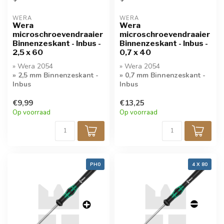
WERA
WERA
Wera
Wera
microschroevendraaier
microschroevendraaier
Binnenzeskant - Inbus -
Binnenzeskant - Inbus -
2,5 x 60
0,7 x 40
» Wera 2054
» Wera 2054
» 2,5 mm Binnenzeskant -
» 0,7 mm Binnenzeskant -
Inbus
Inbus
» Kwaliteit
» Kwaliteit
€9,99
€13,25
Microschroevendraaier
Microschroevendraaier
Op voorraad
Op voorraad
PH0
4 X 80