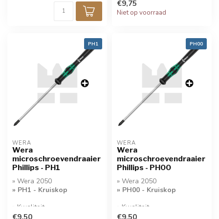
€9,75
Niet op voorraad
PH1
PH00
WERA
WERA
Wera
Wera
microschroevendraaier
microschroevendraaier
Phillips - PH1
Phillips - PH00
» Wera 2050
» Wera 2050
» PH1 - Kruiskop
» PH00 - Kruiskop
» Kwaliteit
» Kwaliteit
Microschroevendraaier
Microschroevendraaier
€9,50
€9,50