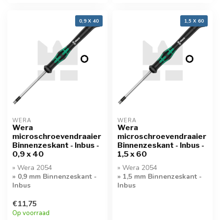
0,9 X 40
1,5 X 60
WERA
WERA
Wera
Wera
microschroevendraaier
microschroevendraaier
Binnenzeskant - Inbus -
Binnenzeskant - Inbus -
0,9 x 40
1,5 x 60
» Wera 2054
» Wera 2054
» 0,9 mm Binnenzeskant -
» 1,5 mm Binnenzeskant -
Inbus
Inbus
» Kwaliteit
» Kwaliteit
€11,75
Microschroevendraaier
Microschroevendraaier
Op voorraad