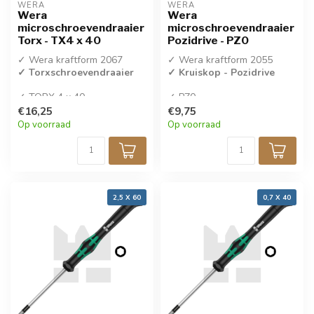
WERA
WERA
Wera
Wera
microschroevendraaier
microschroevendraaier
Torx - TX4 x 40
Pozidrive - PZ0
✓ Wera kraftform 2067
✓ Wera kraftform 2055
✓ Torxschroevendraaier
✓ Kruiskop - Pozidrive
✓ TORX 4 x 40
✓ PZ0
✓ Per stuk verkocht
✓ Per stuk verkocht
€16,25
€9,75
Op voorraad
Op voorraad
2,5 X 60
0,7 X 40