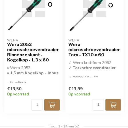
WERA
WERA
Wera 2052
Wera
microschroevendraaier
microschroevendraaier
Binnenzeskant -
Torx - TX10 x 60
Kogelkop - 1.3 x 60
✓ Wera kraftform 2067
» Wera 2052
✓ Torxschroevendraaier
» 1,5 mm Kogelkop - Inbus
✓ TORX 10 x 60
» Kwaliteit
✓ Per stuk verkocht
Microschroevendraaier
€13,50
€13,99
Op voorraad
Op voorraad
Toon
1
-
24
van 52