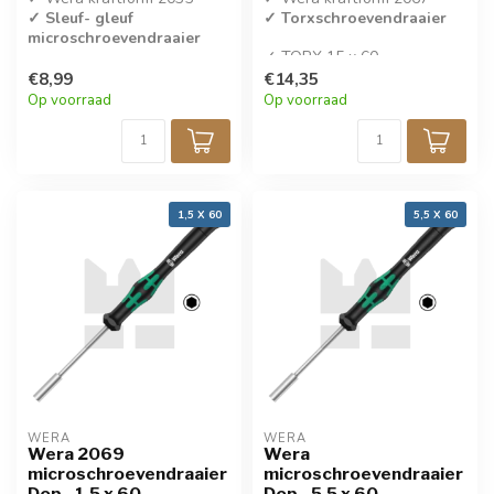
✓ Sleuf- gleuf
✓ Torxschroevendraaier
microschroevendraaier
✓ TORX 15 x 60
✓ 3 x 80
✓ Per stuk verkocht
€8,99
€14,35
✓ Per stuk verkocht
Op voorraad
Op voorraad
1,5 X 60
5,5 X 60
WERA
WERA
Wera 2069
Wera
microschroevendraaier
microschroevendraaier
Dop - 1.5 x 60
Dop - 5,5 x 60