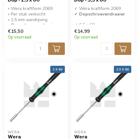
» Wera kraftform 2069
✓ Wera kraftform 2069
» Per stuk verkocht
✓ Dopschroevendraaier
» 1,5 mm aandrijving
✓ 5,5 x 60
» Dopschroevendraaier
✓ Per stuk verkocht
€15,50
€14,99
Op voorraad
Op voorraad
3 X 60
2,5 X 60
WERA
WERA
Wera
Wera