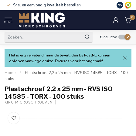
Snel en eenvoudig
kwaliteit
bestellen
9.5
0
MENU
€
Incl. btw
Het is erg vervelend maar de levertijden bij PostNL kunnen
oplopen vanwege drukte. Excuses voor het ongemak!
Home
/
Plaatschroef 2,2 x 25 mm - RVS ISO 14585 - TORX - 100
stuks
Plaatschroef 2,2 x 25 mm - RVS ISO
14585 - TORX - 100 stuks
KING MICROSCHROEVEN