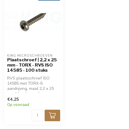
KING MICROSCHROEVEN
Plaatschroef | 2,2 x 25
mm - TORX - RVS ISO
14585 - 100 stuks
RVS plaatsschroef ISO
14585 met TORX-6
aandrijving, maat 2,2 x 25
mm. Ideaal voor dun
plaatmateriaal. Gemaakt van
€4,25
roestvrij staal voor hoge
Op voorraad
corrosiebestendigheid.
Verpakt per 100 stuks. Voor
precisiewerk en stevige
bevestiging.