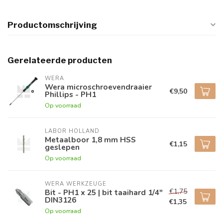
Productomschrijving
Gerelateerde producten
WERA
Wera microschroevendraaier
€9,50
Phillips - PH1
Op voorraad
LABOR HOLLAND
Metaalboor 1,8 mm HSS
€1,15
geslepen
Op voorraad
WERA WERKZEUGE
€1,75
Bit - PH1 x 25 | bit taaihard 1/4"
DIN3126
€1,35
Op voorraad