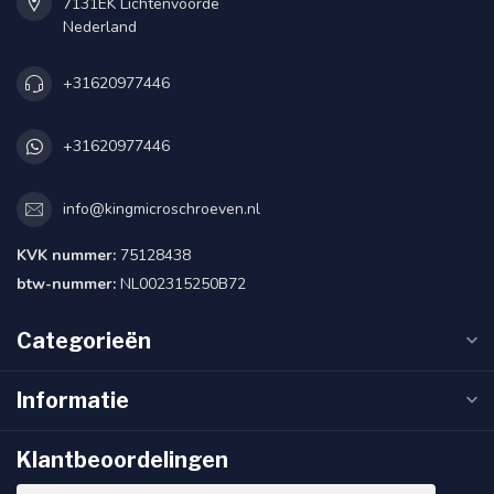
7131EK Lichtenvoorde
Nederland
+31620977446
+31620977446
info@kingmicroschroeven.nl
KVK nummer:
75128438
btw-nummer:
NL002315250B72
Categorieën
Informatie
Klantbeoordelingen