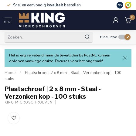
Snel en eenvoudig
kwaliteit
bestellen
9.5
0
MENU
€
Incl. btw
Het is erg vervelend maar de levertijden bij PostNL kunnen
oplopen vanwege drukte. Excuses voor het ongemak!
Home
/
Plaatschroef | 2 x 8 mm - Staal - Verzonken kop - 100
stuks
Plaatschroef | 2 x 8 mm - Staal -
Verzonken kop - 100 stuks
KING MICROSCHROEVEN