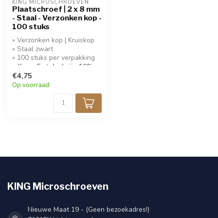
KING MICROSCHROEVEN
Plaatschroef | 2 x 8 mm
- Staal - Verzonken kop -
100 stuks
» Verzonken kop | Kruiskop
» Staal zwart
» 100 stuks per verpakking
» Koop 5 stuks krijg 10%
korting!
€4,75
Op voorraad
KING Microschroeven
Nieuwe Maat 19 - (Geen bezoekadres!)