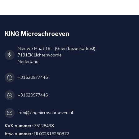
KING Microschroeven
Nieuwe Maat 19 - (Geen bezoekadres!)
7131EK Lichtenvoorde
Nederland
+31620977446
+31620977446
info@kingmicroschroeven.nl
KVK nummer:
75128438
btw-nummer:
NL002315250B72