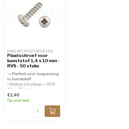
KING MICROSCHROEVEN
Plaatschroef voor
kunststof 1,4 x 10 mm -
RVS - 50 stuks
-
» Perfect voor toepassing
in kunststof!
» Bolkop | Kruiskop- » RVS
A2- » 50 stuks per
verpakking-
€2,40
Op voorraad