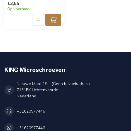
voor fijne bevestiging in
€3,55
metaal, hout, kunststof of
Op voorraad
elektronica. Perfect voor
modelbouw en precisiewerk.
Verpakt per 100 stuks.
KING Microschroeven
Nieuwe Maat 19 - (Geen bezoekadres!)
7131EK Lichtenvoorde
Nederland
+31620977446
+31620977446