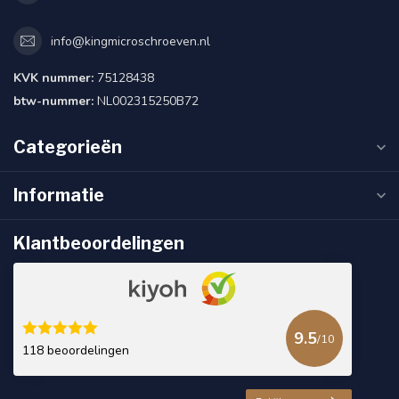
info@kingmicroschroeven.nl
KVK nummer:
75128438
btw-nummer:
NL002315250B72
Categorieën
Informatie
Klantbeoordelingen
9.5
/10
118 beoordelingen