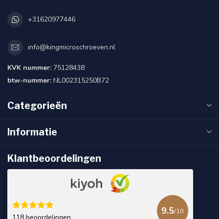
+31620977446
info@kingmicroschroeven.nl
KVK nummer:
75128438
btw-nummer:
NL002315250B72
Categorieën
Informatie
Klantbeoordelingen
9.5
/10
118 beoordelingen