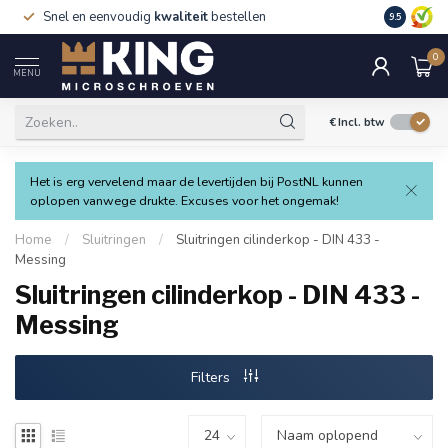
Snel en eenvoudig
kwaliteit
bestellen
9.5
0
MENU
€
Incl. btw
Het is erg vervelend maar de levertijden bij PostNL kunnen
oplopen vanwege drukte. Excuses voor het ongemak!
Home
/
Sluitringen
/
Sluitringen cilinderkop - DIN 433 -
Messing
Sluitringen cilinderkop - DIN 433 -
Messing
Filters