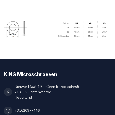
KING Microschroeven
Nieuwe Maat 19 - (Geen bezoekadres!)
7131EK Lichtenvoorde
Nederland
+31620977446