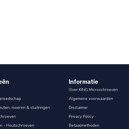
eën
Informatie
Over KING Microschroeven
ereedschap
Algemene voorwaarden
ten, moeren & sluitringen
Disclaimer
schroeven
Privacy Policy
n - Houtschroeven
Betaalmethoden