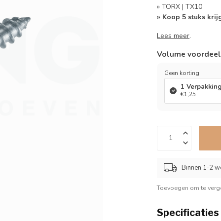
» TORX | TX10
» Koop 5 stuks krij
Lees meer
.
Volume voordee
Geen korting
1 Verpakkin
€1,25
Binnen 1-2 w
Toevoegen om te verge
Specificaties