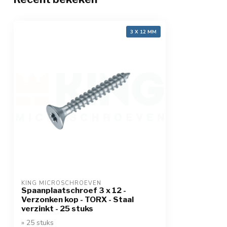
3 X 12 MM
KING MICROSCHROEVEN
Spaanplaatschroef 3 x 12 -
Verzonken kop - TORX - Staal
verzinkt - 25 stuks
» 25 stuks