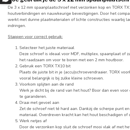
De 3 x 12 mm spaanplaatschroef met verzonken kop en TORX TX10
houtverbindingen en nauwkeurige bevestigingen. Door het compac
werkt met dunne plaatmaterialen of lichte constructies waarbij l
indringen.
Stappen voor correct gebruik:
Selecteer het juiste materiaal
Deze schroef is ideaal voor MDF, multiplex, spaanplaat of z
het raadzaam om voor te boren met een 2 mm houtboor.
Gebruik een TORX TX10 bit
Plaats de juiste bit in je (accu)schroevendraaier. TORX voo
vooral belangrijk is bij zulke kleine schroeven.
Voorkom splijten aan de rand
Werk je dicht bij de rand van het hout? Boor dan even voor 
te garanderen.
Draai met gevoel aan
Zet de schroef niet té hard aan. Dankzij de scherpe punt en f
materiaal. Overdreven kracht kan het hout beschadigen of d
Werk netjes af
Door de verzonken kop sluit de schroef mooi vlak af met he