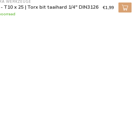
RA WERKZEUGE
 - T10 x 25 | Torx bit taaihard 1/4" DIN3126
€1,99
voorraad