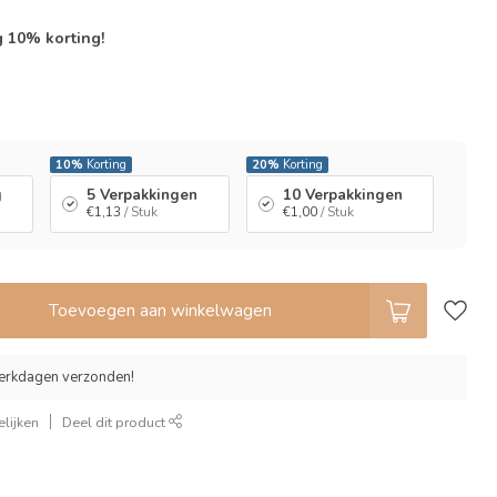
g 10% korting!
l
10%
Korting
20%
Korting
g
5 Verpakkingen
10 Verpakkingen
€1,13
/ Stuk
€1,00
/ Stuk
Toevoegen aan winkelwagen
erkdagen verzonden!
lijken
Deel dit product