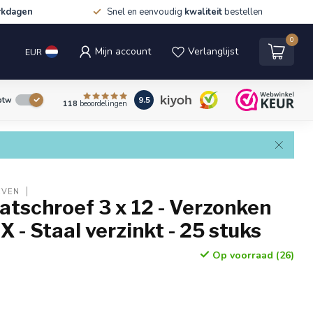
rkdagen
Snel en eenvoudig
kwaliteit
bestellen
0
Mijn account
Verlanglijst
EUR
9.5
 btw
118
beoordelingen
EVEN
tschroef 3 x 12 - Verzonken
X - Staal verzinkt - 25 stuks
Op voorraad (26)