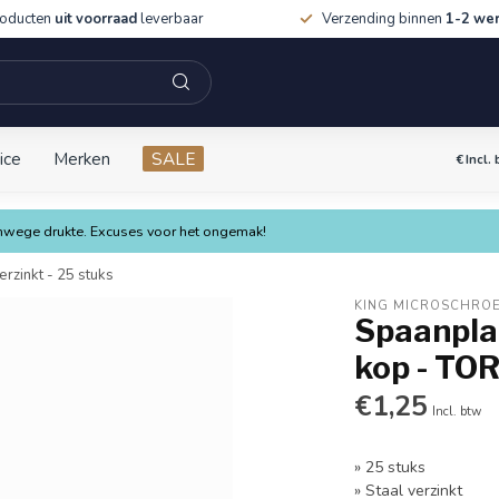
roducten
uit voorraad
leverbaar
Verzending binnen
1-2 we
ice
Merken
SALE
€
Incl.
vanwege drukte. Excuses voor het ongemak!
rzinkt - 25 stuks
KING MICROSCHRO
Spaanplaa
kop - TOR
€1,25
Incl. btw
» 25 stuks
» Staal verzinkt