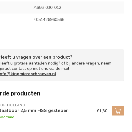
A656-030-012
4051426960566
Heeft u vragen over een product?
Heeft u grotere aantallen nodig? of bij andere vragen, neem
gerust contact op met ons via de mail
info@kingmicroschroeven.nl
rde producten
BOR HOLLAND
taalboor 2,5 mm HSS geslepen
€1,30
voorraad