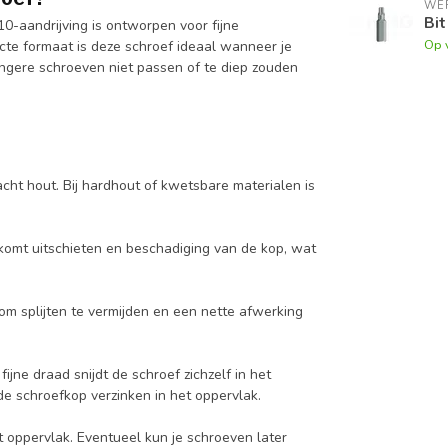
WE
Bit
-aandrijving is ontworpen voor fijne
Op 
te formaat is deze schroef ideaal wanneer je
angere schroeven niet passen of te diep zouden
acht hout. Bij hardhout of kwetsbare materialen is
rkomt uitschieten en beschadiging van de kop, wat
om splijten te vermijden en een nette afwerking
ijne draad snijdt de schroef zichzelf in het
e schroefkop verzinken in het oppervlak.
t oppervlak. Eventueel kun je schroeven later