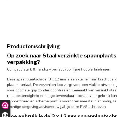
Productomschrijving
Op zoek naar Staal verzinkte spaanplaats
verpakking?
Compact, sterk & handig – perfect voor fijne houtverbindingen
Deze spaanplaatschroef 3 x 12 mm is een kleine maar krachtige k
plaatmateriaal. De verzonken kop zorgt voor een vlakke afwerking
voor optimale grip zonder doordraaien. Gemaakt van verzinkt staal
roestbestendigheid en lange levensduur – ideaal voor gebruik binn
schroefdraad en scherpe punt is voorboren meestal niet nodig, ze
vochtige omgeving adviseren wij altijd onze RVS schroeven!
9,9
Hoe gebruik je de 3 x 12 mm spaanplaatsch