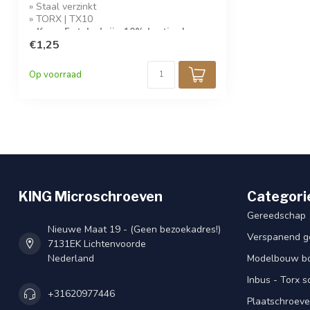
» Staal verzinkt
» TORX | TX10
» Koop 5 stuks krijg 10% korting!
€1,25
Op voorraad
KING Microschroeven
Categori
Gereedschap
Nieuwe Maat 19 - (Geen bezoekadres!)
Verspanend g
7131EK Lichtenvoorde
Nederland
Modelbouw bou
Inbus - Torx 
+31620977446
Plaatschroeve