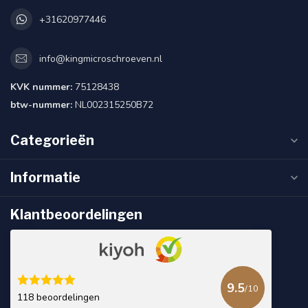
+31620977446
info@kingmicroschroeven.nl
KVK nummer:
75128438
btw-nummer:
NL002315250B72
Categorieën
Informatie
Klantbeoordelingen
9.5
/10
118 beoordelingen