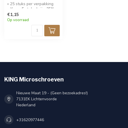
» 25 stuks per verpakking
» Koop 5 stuks krijg 25%
korting!
€1,15
Op voorraad
KING Microschroeven
Nieuwe Maat 19 - (Geen bezoekadres!)
7131EK Lichtenvoorde
Nederland
+31620977446