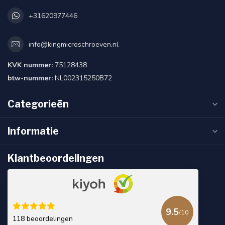
+31620977446
info@kingmicroschroeven.nl
KVK nummer:
75128438
btw-nummer:
NL002315250B72
Categorieën
Informatie
Klantbeoordelingen
9.5
/10
118 beoordelingen