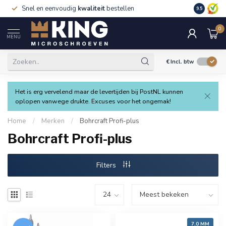
Snel en eenvoudig
kwaliteit
bestellen
9.5
0
MENU
€
Incl. btw
Het is erg vervelend maar de levertijden bij PostNL kunnen
oplopen vanwege drukte. Excuses voor het ongemak!
Home
/
Merken
/
Bohrcraft Profi-plus
Bohrcraft Profi-plus
Filters
7,0 MM