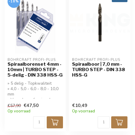
-18%
BOHRCRAFT PROFI-PLUS
BOHRCRAFT PROFI-PLUS
Spiraalborenset 4mm -
Spiraalboor | 7,0 mm -
10mm | TURBO STEP -
TURBO STEP - DIN 338
5-delig - DIN 338 HSS-G
HSS-G
» 5 delig - Topkwaliteit
» 4,0 - 5,0 - 6,0 - 8,0 - 10,0
mm
» Voor de professional
» Turbostep boren
€47,50
€10,49
€57,90
Op voorraad
Op voorraad