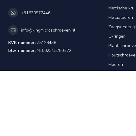
Metrische kru
+31620977446
Metaalboren
Zaagsnede/ gl
info@kingmicroschroeven.nl
O-ringen
KVK nummer:
75128438
Plaatschroeve
btw-nummer:
NL002315250B72
Houtschroeve
Moeren
Klinknagels -
Cilindrische 
Draadstangen 
Sluitringen
KING Assorti
Technische ko
Stelschroeve