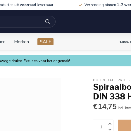
roducten
uit voorraad
leverbaar
Verzending binnen
1-2 we
ice
Merken
SALE
€
Incl.
vanwege drukte. Excuses voor het ongemak!
BOHRCRAFT PROFI-
Spiraalbo
DIN 338 
€14,75
Incl. btw