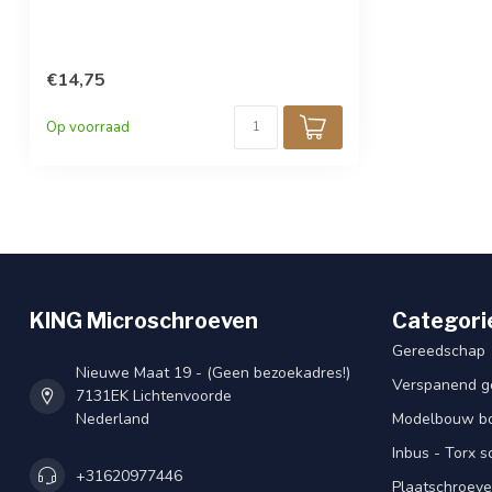
€14,75
Op voorraad
KING Microschroeven
Categori
Gereedschap
Nieuwe Maat 19 - (Geen bezoekadres!)
Verspanend g
7131EK Lichtenvoorde
Nederland
Modelbouw bou
Inbus - Torx 
+31620977446
Plaatschroeve