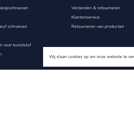
iskopschroeven
Verzenden & retourneren
Klantenservice
euf schroeven
Retourneren van producten
n voor kunststof
n
Wij slaan cookies op om onze website te ver
 Bolkop en Verzonken kop
pennen - Staal gehard
- Draadeind - DIN 975
menten
gels
n