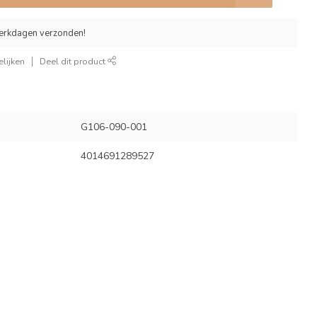
erkdagen verzonden!
lijken
Deel dit product
G106-090-001
4014691289527