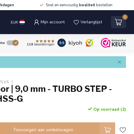
rkdagen
Snel en eenvoudig
kwaliteit
bestellen
0
Mijn account
Verlanglijst
EUR
9.5
 btw
118
beoordelingen
PLUS
or | 9,0 mm - TURBO STEP -
HSS-G
Op voorraad (2)
Toevoegen aan winkelwagen