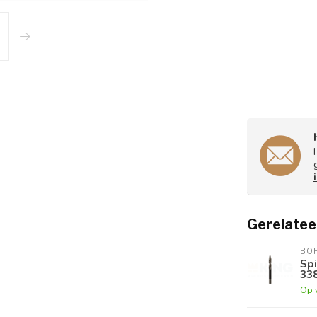
Gerelatee
BOH
Spi
33
Op 