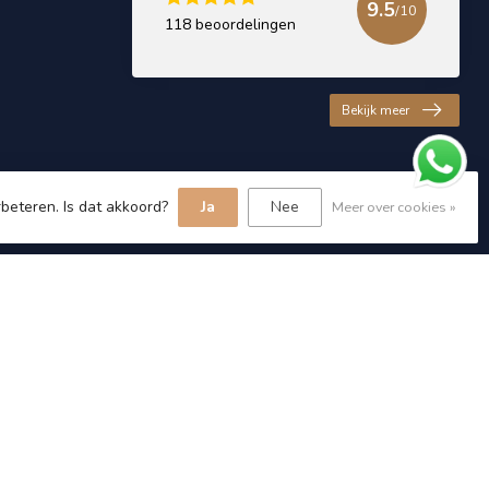
9.5
/10
118 beoordelingen
Bekijk meer
beteren. Is dat akkoord?
Ja
Nee
Meer over cookies »