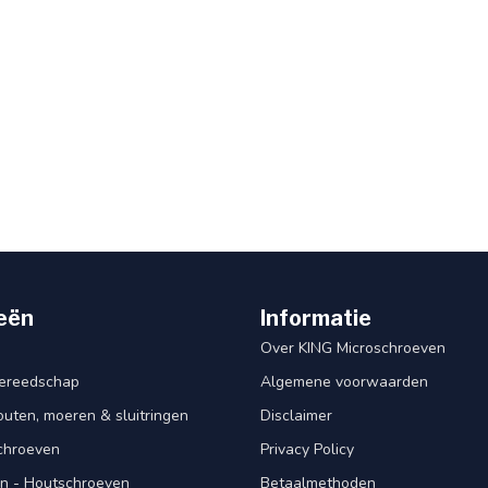
eën
Informatie
Over KING Microschroeven
ereedschap
Algemene voorwaarden
ten, moeren & sluitringen
Disclaimer
schroeven
Privacy Policy
n - Houtschroeven
Betaalmethoden