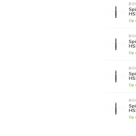
BOH
Spi
HS
Op 
BOH
Spi
HS
Op 
BOH
Spi
HS
Op 
BOH
Spi
HS
Op 