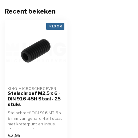
Recent bekeken
M2,5 X 6
KING MICROSCHROEVEN
Stelschroef M2,5 x 6 -
DIN 916 45H Staal - 25
stuks
Stelschroef DIN 916 M2,5 x
6 mm van gehard 45H staal
met kraterpunt en inbus.
Ideaal voor stevige,
verzonken fixatie in
€2,95