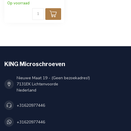
fijnmechanica en techniek.
Op voorraad
Zwarte afwerking voor een
strakke uitstraling. Verpakt
per 25 stuks.
KING Microschroeven
Nieuwe Maat 19 - (Geen bezoekadres!)
7131EK Lichtenvoorde
Nederland
+31620977446
+31620977446