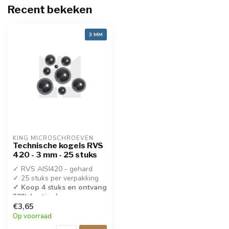
Recent bekeken
3 MM
KING MICROSCHROEVEN
Technische kogels RVS
420 - 3 mm - 25 stuks
✓ RVS AISI420 - gehard
✓ 25 stuks per verpakking
✓ Koop 4 stuks en ontvang
30% korting!
€3,65
✓ 3,0 mm
Op voorraad