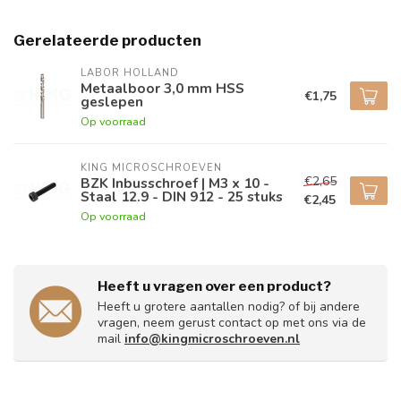
Gerelateerde producten
LABOR HOLLAND
Metaalboor 3,0 mm HSS
€1,75
geslepen
Op voorraad
KING MICROSCHROEVEN
€2,65
BZK Inbusschroef | M3 x 10 -
Staal 12.9 - DIN 912 - 25 stuks
€2,45
Op voorraad
Heeft u vragen over een product?
Heeft u grotere aantallen nodig? of bij andere
vragen, neem gerust contact op met ons via de
mail
info@kingmicroschroeven.nl