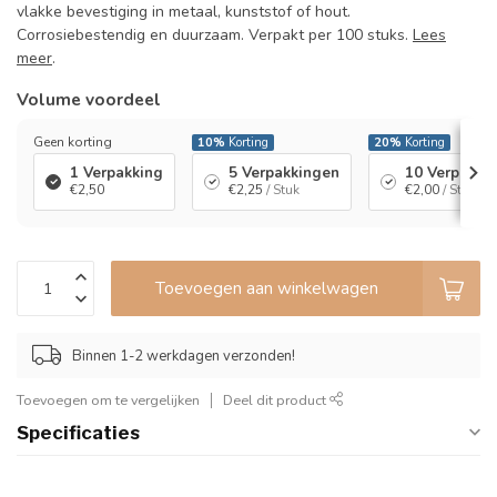
vlakke bevestiging in metaal, kunststof of hout.
Corrosiebestendig en duurzaam. Verpakt per 100 stuks.
Lees
meer
.
Volume voordeel
Geen korting
10%
Korting
20%
Korting
1 Verpakking
5 Verpakkingen
10 Verpakki
€2,50
€2,25
/ Stuk
€2,00
/ Stuk
Toevoegen aan winkelwagen
Binnen 1-2 werkdagen verzonden!
Toevoegen om te vergelijken
Deel dit product
Specificaties