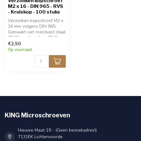
Verzonken kopschroef
M2 x 16 - DIN 965 - RVS
- Kruiskop - 100 stuks
Verzonken kopschroef M2 x
16 mm volgens DIN 965.
Gemaakt van roestvast staal
(RVS) met kruiskop (PH1).
Ideaal voor nette, vlakke
€2,50
bevestiging in metaal,
Op voorraad
kunststof of hout.
Corrosiebestendig en
duurzaam. Verpakt per 100
stuks.
KING Microschroeven
Nieuwe Maat 19 - (Geen bezoekadres!)
7131EK Lichtenvoorde