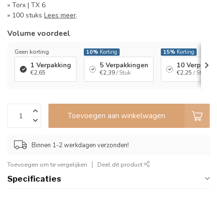
» Torx | TX 6
» 100 stuks
Lees meer
.
Volume voordeel
Geen korting
10%
Korting
15%
Korting
1 Verpakking
5 Verpakkingen
10 Verpakki
€2,65
€2,39
/ Stuk
€2,25
/ Stuk
Toevoegen aan winkelwagen
Binnen 1-2 werkdagen verzonden!
Toevoegen om te vergelijken
Deel dit product
Specificaties