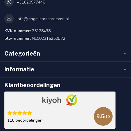
+31620977446
info@kingmicroschroeven.nl
KVK nummer:
75128438
btw-nummer:
NL002315250B72
Categorieën
Informatie
Klantbeoordelingen
9.5
/10
118 beoordelingen