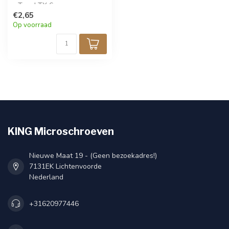
» Torx | TX 6
» 100 stuks
€2,65
Op voorraad
KING Microschroeven
Nieuwe Maat 19 - (Geen bezoekadres!)
7131EK Lichtenvoorde
Nederland
+31620977446