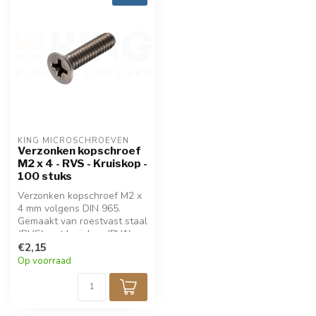
KING MICROSCHROEVEN
Verzonken kopschroef
M2 x 4 - RVS - Kruiskop -
100 stuks
Verzonken kopschroef M2 x
4 mm volgens DIN 965.
Gemaakt van roestvast staal
(RVS) met kruiskop (PH1).
Ideaal voor nette, vlakke
€2,15
bevestiging in metaal,
Op voorraad
kunststof of hout.
Corrosiebestendig en
duurzaam. Verpakt per 100
stuks.