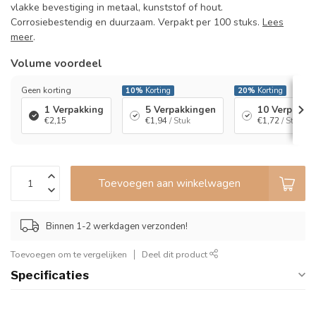
vlakke bevestiging in metaal, kunststof of hout.
Corrosiebestendig en duurzaam. Verpakt per 100 stuks.
Lees
meer
.
Volume voordeel
Geen korting
10%
Korting
20%
Korting
1 Verpakking
5 Verpakkingen
10 Verpakki
€2,15
€1,94
/ Stuk
€1,72
/ Stuk
Toevoegen aan winkelwagen
Binnen 1-2 werkdagen verzonden!
Toevoegen om te vergelijken
Deel dit product
Specificaties