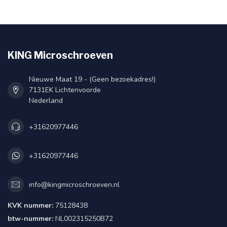
KING Microschroeven
Nieuwe Maat 19 - (Geen bezoekadres!)
7131EK Lichtenvoorde
Nederland
+31620977446
+31620977446
info@kingmicroschroeven.nl
KVK nummer:
75128438
btw-nummer:
NL002315250B72