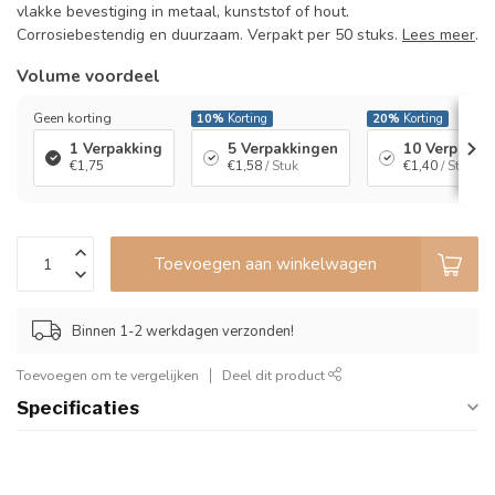
vlakke bevestiging in metaal, kunststof of hout.
Corrosiebestendig en duurzaam. Verpakt per 50 stuks.
Lees meer
.
Volume voordeel
Geen korting
10%
Korting
20%
Korting
1 Verpakking
5 Verpakkingen
10 Verpakki
€1,75
€1,58
/ Stuk
€1,40
/ Stuk
Toevoegen aan winkelwagen
Binnen 1-2 werkdagen verzonden!
Toevoegen om te vergelijken
Deel dit product
Specificaties