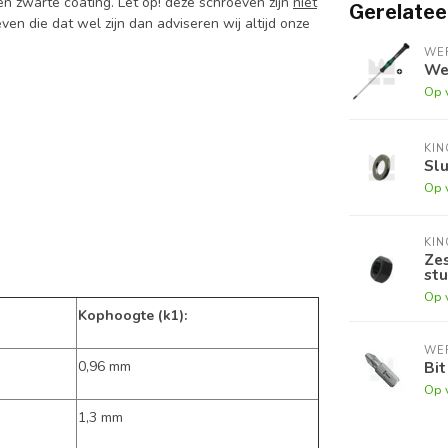
n zwarte coating. Let op! deze schroeven zijn
niet
Gerelatee
en die dat wel zijn dan adviseren wij altijd onze
WE
Wer
Op 
KI
Slu
Op 
KI
Zes
stu
Op 
Kophoogte (k1):
WE
0,96 mm
Bit
Op 
1,3 mm