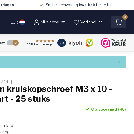
rkdagen
Snel en eenvoudig
kwaliteit
bestellen
0
Mijn account
Verlanglijst
EUR
9.5
 btw
118
beoordelingen
EVEN
 kruiskopschroef M3 x 10 -
rt - 25 stuks
Op voorraad (40)
ken kop
kking