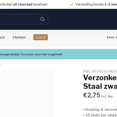
roducten
uit voorraad
leverbaar
Verzending binnen
1-2 we
ice
Merken
SALE
€
Incl.
vanwege drukte. Excuses voor het ongemak!
s
KING MICROSCHRO
Verzonken
Staal zwa
€2,75
Incl. btw
» Kruiskop & verzon
» 25 stuks per verpa