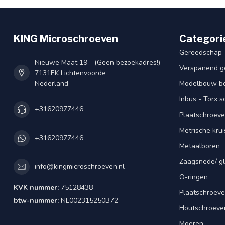
KING Microschroeven
Categori
Gereedschap
Nieuwe Maat 19 - (Geen bezoekadres!)
Verspanend g
7131EK Lichtenvoorde
Nederland
Modelbouw bou
Inbus - Torx 
+31620977446
Plaatschroeve
Metrische kru
+31620977446
Metaalboren
Zaagsnede/ gl
info@kingmicroschroeven.nl
O-ringen
KVK nummer:
75128438
Plaatschroeve
btw-nummer:
NL002315250B72
Houtschroeve
Moeren