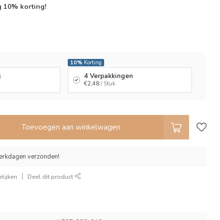
g 10% korting!
l
10%
Korting
g
4 Verpakkingen
€2,48
/ Stuk
Toevoegen aan winkelwagen
erkdagen verzonden!
lijken
Deel dit product