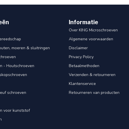
eën
Informatie
Over KING Microschroeven
ereedschap
Algemene voorwaarden
ten, moeren & sluitringen
Disclaimer
schroeven
Privacy Policy
n - Houtschroeven
Betaalmethoden
iskopschroeven
Verzenden & retourneren
Klantenservice
euf schroeven
Retourneren van producten
n voor kunststof
n