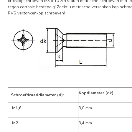
kruiskopschroeven M3 x 10 zijn stalen metrische schroeven met ee
tegen corrosie bestendig! Zoekt u metrische verzonken kop schroev
RVS verzonkenkop schroeven!
Kopdiameter (dk):
Schroefdraaddiameter (d):
M1,6
3,0 mm
M2
3,4 mm