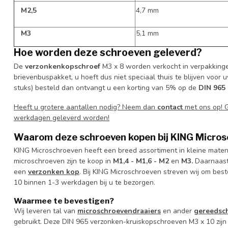
M2,5
4,7 mm
M3
5,1 mm
Hoe worden deze schroeven geleverd?
De
verzonkenkopschroef
M3 x 8 worden verkocht in verpakkingen
brievenbuspakket, u hoeft dus niet speciaal thuis te blijven voor 
stuks) besteld dan ontvangt u een korting van 5% op de
DIN 965
Heeft u grotere aantallen nodig? Neem dan
contact
met ons op! 
werkdagen geleverd worden!
Waarom deze schroeven kopen bij KING Micro
KING Microschroeven heeft een breed assortiment in kleine mate
microschroeven zijn te koop in
M1,4 -
M1,6 -
M2
en
M3.
Daarnaast
een
verzonken kop
. Bij KING Microschroeven streven wij om bes
10 binnen 1-3 werkdagen bij u te bezorgen.
Waarmee te bevestigen?
Wij leveren tal van
microschroevendraaiers
en ander
gereedsc
gebruikt. Deze DIN 965 verzonken-kruiskopschroeven M3 x 10 zijn 