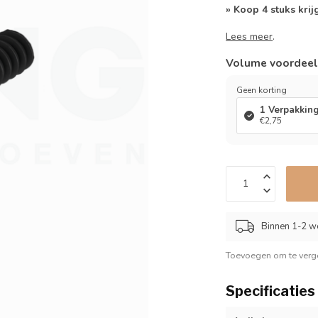
» Koop 4 stuks krij
Lees meer
.
Volume voordee
Geen korting
1 Verpakkin
€2,75
Binnen 1-2 w
Toevoegen om te verge
Specificaties