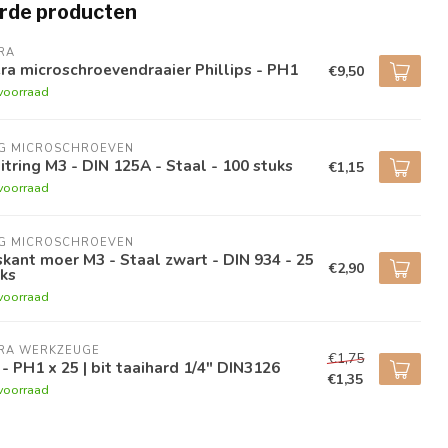
rde producten
RA
a microschroevendraaier Phillips - PH1
€9,50
voorraad
NG MICROSCHROEVEN
itring M3 - DIN 125A - Staal - 100 stuks
€1,15
voorraad
NG MICROSCHROEVEN
kant moer M3 - Staal zwart - DIN 934 - 25
€2,90
ks
voorraad
RA WERKZEUGE
€1,75
 - PH1 x 25 | bit taaihard 1/4" DIN3126
€1,35
voorraad