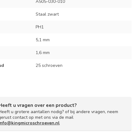
A505-030-010
Staal zwart
PH1
5,1 mm
1,6 mm
ud
25 schroeven
Heeft u vragen over een product?
Heeft u grotere aantallen nodig? of bij andere vragen, neem
gerust contact op met ons via de mail
info@kingmicroschroeven.nl