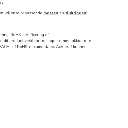
rs
.
en wij onze bijpassende
moeren
en
sluitringen
!
ing, RoHS-certificering of
 dit product verklaart de koper ermee akkoord te
REACH- of RoHS-documentatie. Achteraf kunnen