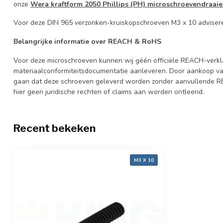
onze
Wera kraftform 2050 Phillips (PH) microschroevendraaie
Voor deze DIN 965 verzonken-kruiskopschroeven M3 x 10 adviser
Belangrijke informatie over REACH & RoHS
Voor deze microschroeven kunnen wij géén officiële REACH-verklar
materiaalconformiteitsdocumentatie aanleveren. Door aankoop van
gaan dat deze schroeven geleverd worden zonder aanvullende 
hier geen juridische rechten of claims aan worden ontleend.
Recent bekeken
M3 X 10