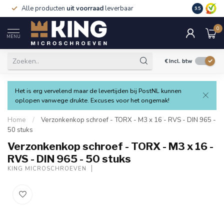
Alle producten
uit voorraad
leverbaar
Verzending
9.5
0
MENU
€
Incl. btw
Het is erg vervelend maar de levertijden bij PostNL kunnen
oplopen vanwege drukte. Excuses voor het ongemak!
Home
/
Verzonkenkop schroef - TORX - M3 x 16 - RVS - DIN 965 -
50 stuks
Verzonkenkop schroef - TORX - M3 x 16 -
RVS - DIN 965 - 50 stuks
KING MICROSCHROEVEN