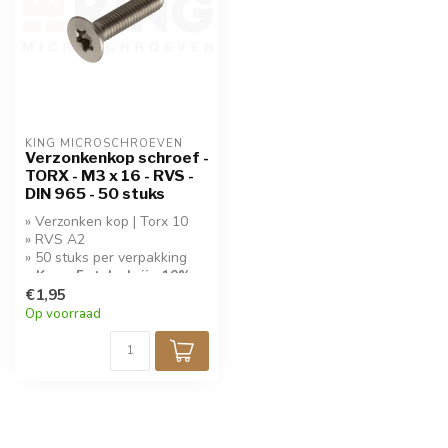
KING MICROSCHROEVEN
Verzonkenkop schroef -
TORX - M3 x 16 - RVS -
DIN 965 - 50 stuks
» Verzonken kop | Torx 10
» RVS A2
» 50 stuks per verpakking
» Koop 5 stuks krijg 10%
korting!
€1,95
Op voorraad