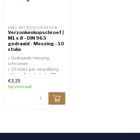
KING MICROSCHROEVEN
Verzonkenkopschroef |
M1 x 8 - DIN 963
gedraaid - Messing - 10
stuks
» Gedraaide messing
schroeven
» 10 stuks per verpakking
» Koop 5 stuks krijg 5%
korting!
€3,25
Op voorraad