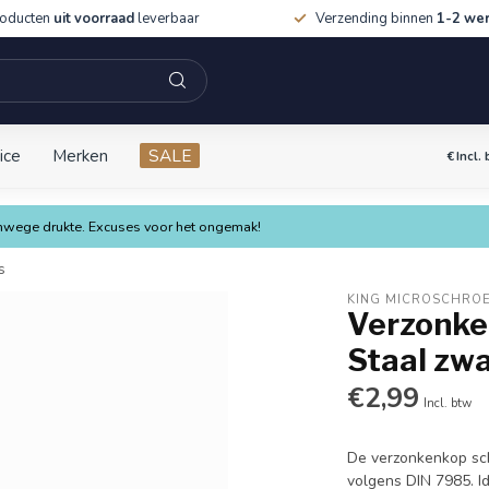
roducten
uit voorraad
leverbaar
Verzending binnen
1-2 we
ice
Merken
SALE
€
Incl.
vanwege drukte. Excuses voor het ongemak!
s
KING MICROSCHRO
Verzonken
Staal zwa
€2,99
Incl. btw
De verzonkenkop sch
volgens DIN 7985. I