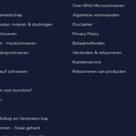
Over KING Microschroeven
ereedschap
Algemene voorwaarden
ten, moeren & sluitringen
Disclaimer
schroeven
Privacy Policy
n - Houtschroeven
Betaalmethoden
iskopschroeven
Verzenden & retourneren
Klantenservice
euf schroeven
Retourneren van producten
n voor kunststof
n
 Bolkop en Verzonken kop
pennen - Staal gehard