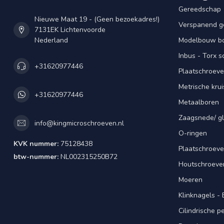
Gereedschap
Nieuwe Maat 19 - (Geen bezoekadres!)
Verspanend g
7131EK Lichtenvoorde
Nederland
Modelbouw bou
Inbus - Torx 
+31620977446
Plaatschroeve
Metrische kru
+31620977446
Metaalboren
Zaagsnede/ gl
info@kingmicroschroeven.nl
O-ringen
KVK nummer:
75128438
Plaatschroeve
btw-nummer:
NL002315250B72
Houtschroeve
Moeren
Klinknagels -
Cilindrische 