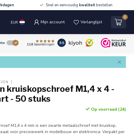
rkdagen
Snel en eenvoudig
kwaliteit
bestellen
0
Mijn account
Verlanglijst
EUR
9.5
 btw
118
beoordelingen
EVEN
 kruiskopschroef M1,4 x 4 -
rt - 50 stuks
Op voorraad (24)
roef M1,4 x 4 mm is een zwarte metaalschroef met kruiskop,
deaal voor precisiewerk in modelbouw en elektronica. Verpakt per