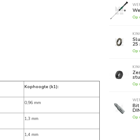
WE
Wer
Op 
KI
Slu
25 
Op 
KI
Zes
st
Op 
Kophoogte (k1):
WE
0,96 mm
Bit
DI
Op 
1,3 mm
1,4 mm