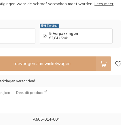
estigingen waar de schroef verzonken moet worden.
Lees meer
.
l
5%
Korting
g
5 Verpakkingen
€2,84
/ Stuk
Toevoegen aan winkelwagen
erkdagen verzonden!
lijken
Deel dit product
A505-014-004