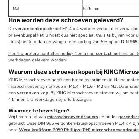
M3
5,25 mm
Hoe worden deze schroeven geleverd?
De
verzonkenkopschroef
M1,4 x 4 worden verkocht in verpakking
brievenbuspakket, u hoeft dus niet speciaal thuis te blijven voor 
stuks) besteld dan ontvangt u een korting van 5% op de
DIN 965 
Heeft u grotere aantallen nodig? Neem dan
contact
met ons op! 
werkdagen geleverd worden!
Waarom deze schroeven kopen bij KING Micro
KING Microschroeven heeft een breed assortiment in kleine mate
microschroeven zijn te koop in
M1,4 -
M1,6 -
M2
en
M3.
Daarnaast
een
verzonken kop
. Bij KING Microschroeven streven wij om bes
4 binnen 1-3 werkdagen bij u te bezorgen.
Waarmee te bevestigen?
Wij leveren tal van
microschroevendraaiers
en ander
gereedsc
gebruikt. Deze DIN 965 verzonken-kruiskopschroeven M1,4 x 4 zijn
onze
Wera kraftform 2050 Phillips (PH) microschroevendraaie