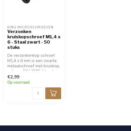
KING MICROSCHROEVEN
Verzonken
kruiskopschroef M1,4 x
6 - Staal zwart - 50
stuks
De verzonkenkop schroef
M1,4 x 6 mm is een zwarte
metaalschroef met kruiskop,
volgens DIN 7985. Ideaal
voor precisiewerk in
€2,99
modelbouw en elektronica.
Op voorraad
Verpakt per 50 stuks. Voor
bevestigingen waar de
schroef verzonken moet
worden.