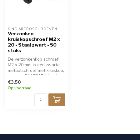
KING MICROSCHROEVEN
Verzonken
kruiskopschroef M2 x
20 - Staal zwart - 50
stuks
De verzonkenkop schroef
M2 x 20 mm is een zwarte
metaalschroef met kruiskop,
volgens DIN 7985. Ideaal
voor precisiewerk in
€3,50
modelbouw en elektronica.
Op voorraad
Verpakt per 50 stuks. Voor
bevestigingen waar de
schroef verzonken moet
worden.