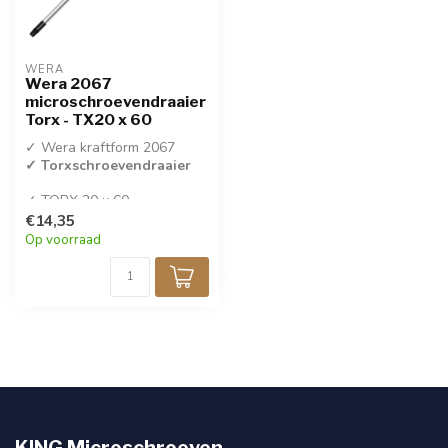
WERA
Wera 2067
microschroevendraaier
Torx - TX20 x 60
✓ Wera kraftform 2067
✓ Torxschroevendraaier
✓ TORX 20 x 60
✓ Per stuk verkocht
€14,35
Op voorraad
KING Microschroeven