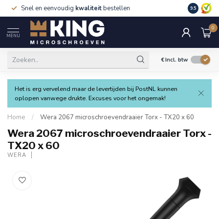
Snel en eenvoudig
kwaliteit
bestellen
9.5
0
MENU
€
Incl. btw
Het is erg vervelend maar de levertijden bij PostNL kunnen
oplopen vanwege drukte. Excuses voor het ongemak!
Home
/
Wera 2067 microschroevendraaier Torx - TX20 x 60
Wera 2067 microschroevendraaier Torx -
TX20 x 60
WERA