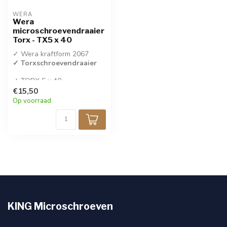
WERA
Wera
microschroevendraaier
Torx - TX5 x 40
✓ Wera kraftform 2067
✓ Torxschroevendraaier
✓ TORX 5 x 40
✓ Per stuk verkocht
€15,50
Op voorraad
KING Microschroeven