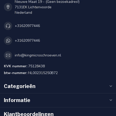
Nieuwe Maat 19 - (Geen bezoekadres!)
7131EK Lichtenvoorde
Nederland
+31620977446
+31620977446
info@kingmicroschroeven.nl
KVK nummer:
75128438
btw-nummer:
NL002315250B72
Categorieën
Informatie
Klantbeoordelingen