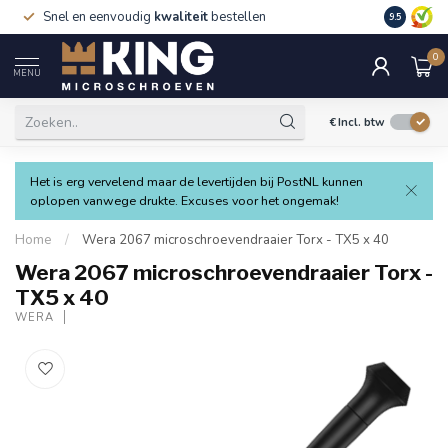
Snel en eenvoudig
kwaliteit
bestellen
9.5
0
MENU
€
Incl. btw
Het is erg vervelend maar de levertijden bij PostNL kunnen
oplopen vanwege drukte. Excuses voor het ongemak!
Home
/
Wera 2067 microschroevendraaier Torx - TX5 x 40
Wera 2067 microschroevendraaier Torx -
TX5 x 40
WERA