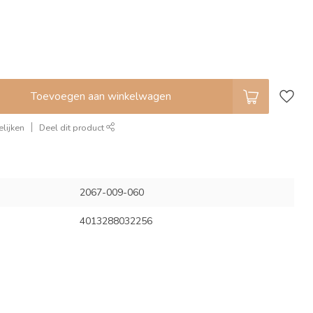
Toevoegen aan winkelwagen
lijken
Deel dit product
2067-009-060
4013288032256