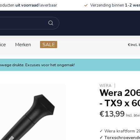
roducten
uit voorraad
leverbaar
Verzending binnen
1-2 we
ice
Merken
SALE
€
Incl.
vanwege drukte. Excuses voor het ongemak!
WERA
Wera 206
- TX9 x 6
€13,99
Incl. btw
✓ Wera kraftform 2
✓ Torxschroevendr