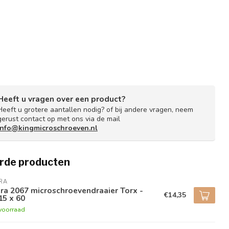
Heeft u vragen over een product?
Heeft u grotere aantallen nodig? of bij andere vragen, neem
gerust contact op met ons via de mail
info@kingmicroschroeven.nl
rde producten
RA
a 2067 microschroevendraaier Torx -
€14,35
15 x 60
voorraad