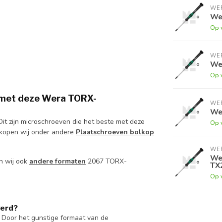
WE
Wer
Op 
WE
Wer
Op 
 met deze Wera TORX-
WE
Wer
 Dit zijn microschroeven die het beste met deze
Op 
kopen wij onder andere
Plaatschroeven bolkop
WE
Wer
n wij ook
andere formaten
2067 TORX-
TX
Op 
verd?
 Door het gunstige formaat van de