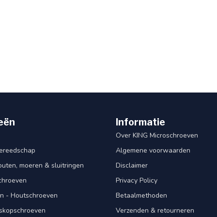
eën
Informatie
Over KING Microschroeven
ereedschap
Algemene voorwaarden
ten, moeren & sluitringen
Disclaimer
schroeven
Privacy Policy
n - Houtschroeven
Betaalmethoden
iskopschroeven
Verzenden & retourneren