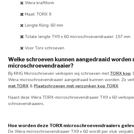
✖️ Wera kraftform
✖️
Maat: TORX 9
✖️ Lengte Kling: 60 mm
✖️
Totale lengte TX9 x 60 microschroevendraaier: 157 mm
✖️ Voor Torx schroeven
Welke schroeven kunnen aangedraaid worden
microschroevendraaier?
Bij KING Microschroeven verkopen wij schroeven met
TORX kop
.
Wera microschroevendraaier aangedraaid kunnen worden. Zo ver
met TORX
&
Plaatschroeven met verzonken kop TORX
.
Naast deze Wera TORX-microschroevendraaier TX9 x 60 verkope
schroevendraaiers.
Hoe worden deze TORX microschroevendraaiers gele
De Wera microschroevendraaier TX9 x 60 wordt per stuk verpakt.