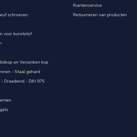
Klantenservice
euf schroeven
Retourneren van producten
n voor kunststof
n
 Bolkop en Verzonken kop
pennen - Staal gehard
- Draadeind - DIN 975
menten
gels
n