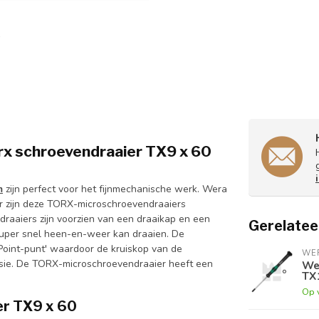
x schroevendraaier TX9 x 60
m
zijn perfect voor het fijnmechanische werk. Wera
r zijn deze TORX-microschroevendraaiers
raaiers zijn voorzien van een draaikap en een
Gerelatee
uper snel heen-en-weer kan draaien. De
Point-punt' waardoor de kruiskop van de
WE
osie. De TORX-microschroevendraaier heeft een
Wer
TX
Op 
er TX9 x 60