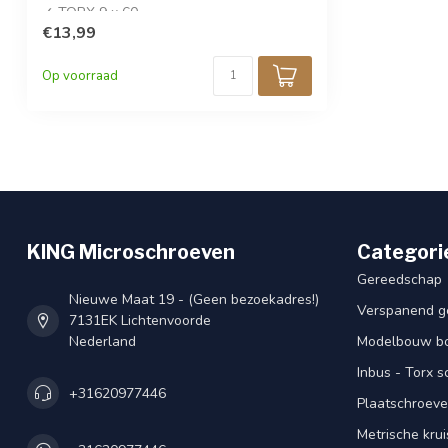
✓ TORX 9 x 60
✓ Per stuk verkocht
€13,99
Op voorraad
KING Microschroeven
Categori
Gereedschap
Nieuwe Maat 19 - (Geen bezoekadres!)
Verspanend g
7131EK Lichtenvoorde
Nederland
Modelbouw bou
Inbus - Torx 
+31620977446
Plaatschroeve
Metrische kru