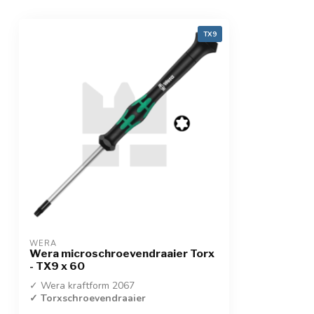
TX9
WERA
Wera microschroevendraaier Torx
- TX9 x 60
✓ Wera kraftform 2067
✓ Torxschroevendraaier