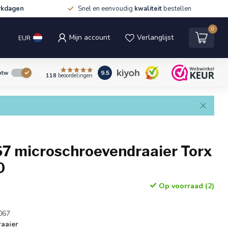
rkdagen
Snel en eenvoudig
kwaliteit
bestellen
0
Mijn account
Verlanglijst
EUR
9.5
 btw
118
beoordelingen
7 microschroevendraaier Torx
0
Op voorraad (2)
067
aaier