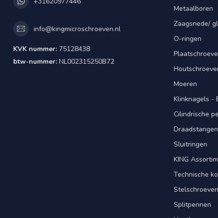
+31620977446
Metaalboren
Zaagsnede/ gl
info@kingmicroschroeven.nl
O-ringen
KVK nummer:
75128438
Plaatschroeve
btw-nummer:
NL002315250B72
Houtschroeve
Moeren
Klinknagels -
Cilindrische 
Draadstangen 
Sluitringen
KING Assorti
Technische ko
Stelschroeve
Splitpennen