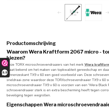
Productomschrijving
Waarom Wera Kraftform 2067 micro - tor
kiezen?
Deze TORX microschroevendraaiers van het merk
Wera kraftfor
staat bekend om het maken van topkwaliteit gereedschap en daa
9,9
binnenzeskant TX9 x 60 een goed voorbeeld van. Deze schroevend
sneldraai-zone waardoor deze TORXschroevendraaier TX9 x 60 s
microschroevendraaier TX9 x 60 is voorzien van een 'Wera Black 
schroevendraaier sterk is en extra bescherming heeft tegen corr
beveiliging tegen wegrollen.
Eigenschappen Wera microschroevendraai