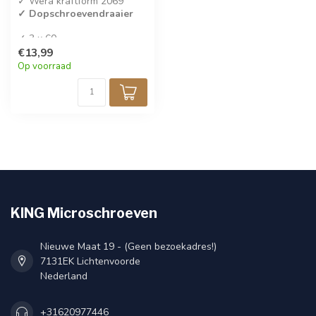
✓ Wera kraftform 2069
✓ Dopschroevendraaier
✓ 3 x 60
✓ Per stuk verkocht
€13,99
Op voorraad
KING Microschroeven
Nieuwe Maat 19 - (Geen bezoekadres!)
7131EK Lichtenvoorde
Nederland
+31620977446