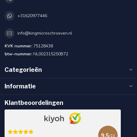
+31620977446
info@kingmicroschroeven.nl
KVK nummer:
75128438
btw-nummer:
NL002315250B72
Categorieën
Informatie
Klantbeoordelingen
9.5
/10