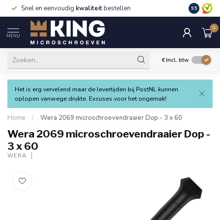
Snel en eenvoudig
kwaliteit
bestellen
9.5
0
MENU
€
Incl. btw
Het is erg vervelend maar de levertijden bij PostNL kunnen
oplopen vanwege drukte. Excuses voor het ongemak!
Home
/
Wera 2069 microschroevendraaier Dop - 3 x 60
Wera 2069 microschroevendraaier Dop -
3 x 60
WERA