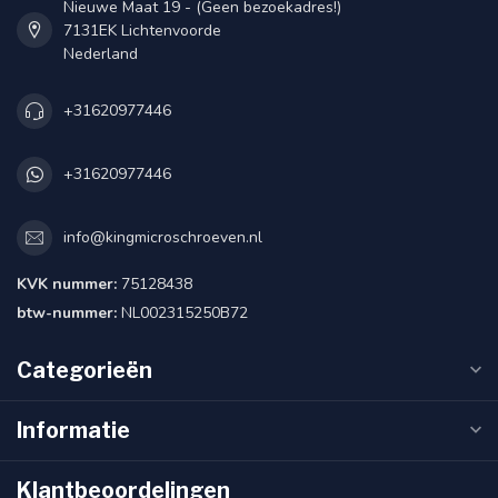
Nieuwe Maat 19 - (Geen bezoekadres!)
7131EK Lichtenvoorde
Nederland
+31620977446
+31620977446
info@kingmicroschroeven.nl
KVK nummer:
75128438
btw-nummer:
NL002315250B72
Categorieën
Informatie
Klantbeoordelingen