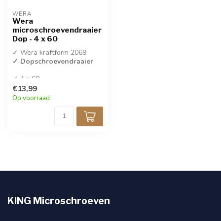
WERA
Wera
microschroevendraaier
Dop - 4 x 60
✓ Wera kraftform 2069
✓ Dopschroevendraaier
✓ 4 x 60
✓ Per stuk verkocht
€13,99
Op voorraad
KING Microschroeven