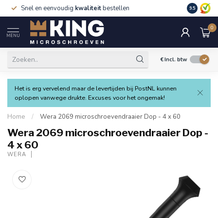
Snel en eenvoudig
kwaliteit
bestellen
9.5
0
MENU
€
Incl. btw
Het is erg vervelend maar de levertijden bij PostNL kunnen
oplopen vanwege drukte. Excuses voor het ongemak!
Home
/
Wera 2069 microschroevendraaier Dop - 4 x 60
Wera 2069 microschroevendraaier Dop -
4 x 60
WERA