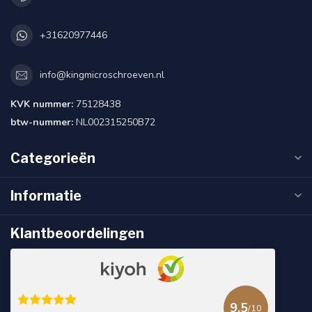
+31620977446
info@kingmicroschroeven.nl
KVK nummer:
75128438
btw-nummer:
NL002315250B72
Categorieën
Informatie
Klantbeoordelingen
9.5
/10