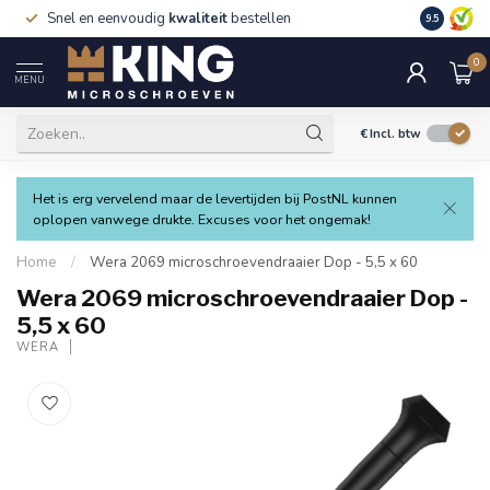
Snel en eenvoudig
kwaliteit
bestellen
9.5
0
MENU
€
Incl. btw
Het is erg vervelend maar de levertijden bij PostNL kunnen
oplopen vanwege drukte. Excuses voor het ongemak!
Home
/
Wera 2069 microschroevendraaier Dop - 5,5 x 60
Wera 2069 microschroevendraaier Dop -
5,5 x 60
WERA