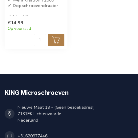
✓ Wera kraftform 2069
✓ Dopschroevendraaier
✓ 5,5 x 60
✓ Per stuk verkocht
€14,99
Op voorraad
KING Microschroeven
Nieuwe Maat 19 - (Geen bezoekadres!)
7131EK Lichtenvoorde
Nederland
+31620977446