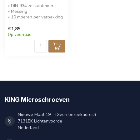
» DIN 934 zeskantmoer
» Messing
» 10 moeren per verpakking
€1,85
Op voorraad
KING Microschroeven
Nieuwe Maat 19 - (Geen bezoekadres!)
7131EK Lichtenvoorde
Nederland