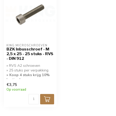
KING MICROSCHROEVEN
BZK Inbusschroef - M
2,5 x 25 - 25 stuks - RVS
- DIN 912
» RVS A2 schroeven
» 25 stuks per verpakking
» Koop 4 stuks krijg 10%
korting!
€3,75
Op voorraad