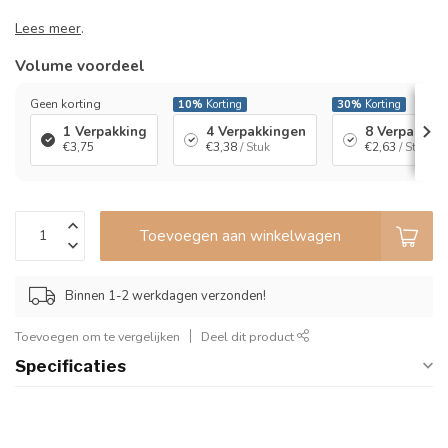
Lees meer
.
Volume voordeel
Geen korting
10%
Korting
30%
Korting
1 Verpakking
4 Verpakkingen
8 Verpakkin
€3,75
€3,38
/ Stuk
€2,63
/ Stuk
Toevoegen aan winkelwagen
Binnen 1-2 werkdagen verzonden!
Toevoegen om te vergelijken
Deel dit product
Specificaties