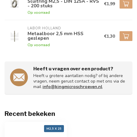
Sluitring M2,5 - DIN 125A - RVS
€1,99
- 200 stuks
Op voorraad
LABOR HOLLAND
Metaalboor 2,5 mm HSS
€1,30
geslepen
Op voorraad
Heeft u vragen over een product?
Heeft u grotere aantallen nodig? of bij andere
vragen, neem gerust contact op met ons via de
mail
info@kingmicroschroeven.nl
Recent bekeken
M2,5 X 25